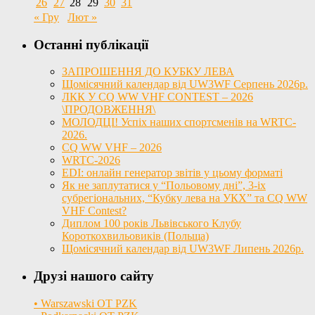
26
27
28
29
30
31
« Гру
Лют »
Останні публікації
ЗАПРОШЕННЯ ДО КУБКУ ЛЕВА
Щомісячний календар від UW3WF Серпень 2026р.
ЛКК У CQ WW VHF CONTEST – 2026
\ПРОДОВЖЕННЯ\
МОЛОДЦІ! Успіх наших спортсменів на WRTC-
2026.
CQ WW VHF – 2026
WRTC-2026
EDI: онлайн генератор звітів у цьому форматі
Як не заплутатися у “Польовому дні”, 3-іх
субрегіональних, “Кубку лева на УКХ” та CQ WW
VHF Contest?
Диплом 100 років Львівського Клубу
Короткохвильовиків (Польща)
Щомісячний календар від UW3WF Липень 2026р.
Друзі нашого сайту
• Warszawski OT PZK