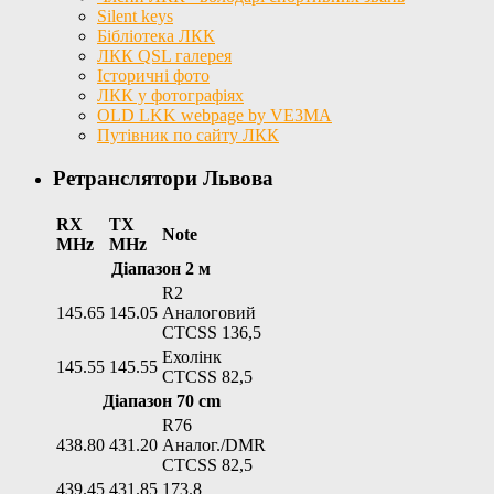
Silent keys
Бібліотека ЛКК
ЛКК QSL галерея
Історичні фото
ЛКК у фотографіях
OLD LKK webpage by VE3MA
Путівник по сайту ЛКК
Ретранслятори Львова
RX
TX
Note
MHz
MHz
Діапазон 2 м
R2
145.65
145.05
Аналоговий
CTCSS 136,5
Ехолінк
145.55
145.55
CTCSS 82,5
Діапазон 70 cm
R76
438.80
431.20
Аналог./DMR
CTCSS 82,5
439.45
431.85
173.8