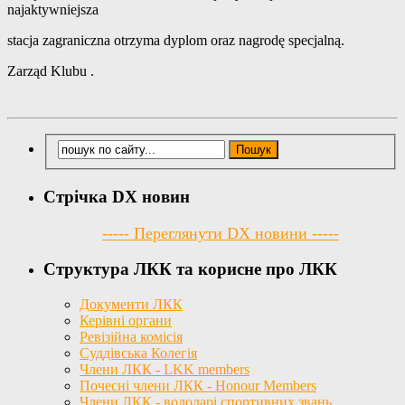
najaktywniejsza
stacja zagraniczna otrzyma dyplom oraz nagrodę specjalną.
Zarząd Klubu .
Стрічка DX новин
----- Переглянути DX новини -----
Структура ЛКК та корисне про ЛКК
Документи ЛКК
Керівні органи
Ревізійна комісія
Суддівська Колегія
Члени ЛКК - LKK members
Почесні члени ЛКК - Honour Members
Члени ЛКК - володарі спортивних звань