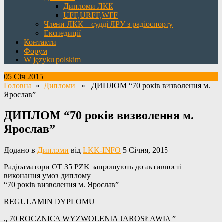
Дипломи ЛКК
UFF,URFF,WFF
Члени ЛКК – судді ЛРУ з радіоспорту
Експедиції
Контакти
Форум
W języku polskim
05 Січ 2015
Головна
»
Дипломи
» ДИПЛОМ “70 років визволення м.
Ярослав”
ДИПЛОМ “70 років визволення м.
Ярослав”
Додано в
Дипломи
від
LKK-INFO
5 Січня, 2015
Радіоаматори OT 35 PZK запрошують до активності
виконання умов диплому
“70 років визволення м. Ярослав”
REGULAMIN DYPLOMU
„ 70 ROCZNICA WYZWOLENIA JAROSŁAWIA ”