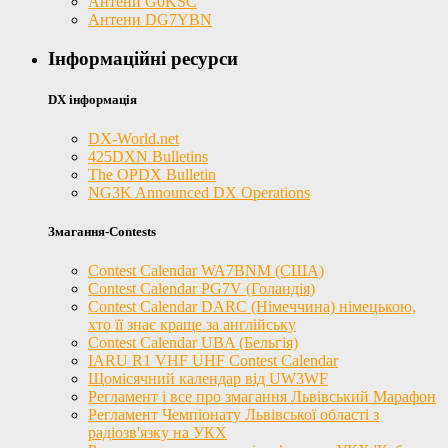
Антени G0KSC
Антени DG7YBN
Інформаційні ресурси
DX інформація
DX-World.net
425DXN Bulletins
The OPDX Bulletin
NG3K Announced DX Operations
Змагання-Contests
Contest Calendar WA7BNM (США)
Contest Calendar PG7V (Голандія)
Contest Calendar DARC (Німеччина) німецькою,
хто її знає краще за англійську
Contest Calendar UBA (Бельгія)
IARU R1 VHF UHF Contest Calendar
Щомісячний календар від UW3WF
Регламент і все про змагання Львівський Марафон
Регламент Чемпіонату Львівської області з
радіозв'язку на УКХ