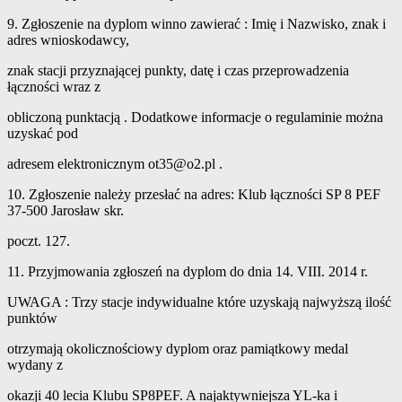
9. Zgłoszenie na dyplom winno zawierać : Imię i Nazwisko, znak i
adres wnioskodawcy,
znak stacji przyznającej punkty, datę i czas przeprowadzenia
łączności wraz z
obliczoną punktacją . Dodatkowe informacje o regulaminie można
uzyskać pod
adresem elektronicznym
ot35@o2.pl
.
10. Zgłoszenie należy przesłać na adres: Klub łączności SP 8 PEF
37-500 Jarosław skr.
poczt. 127.
11. Przyjmowania zgłoszeń na dyplom do dnia 14. VIII. 2014 r.
UWAGA : Trzy stacje indywidualne które uzyskają najwyższą ilość
punktów
otrzymają okolicznościowy dyplom oraz pamiątkowy medal
wydany z
okazji 40 lecia Klubu SP8PEF. A najaktywniejsza YL-ka i