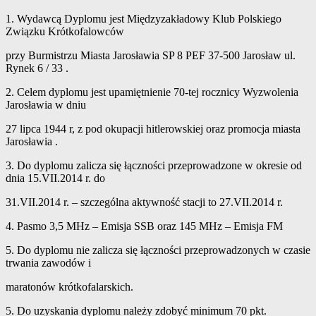
1. Wydawcą Dyplomu jest Międzyzakładowy Klub Polskiego
Związku Krótkofalowców
przy Burmistrzu Miasta Jarosławia SP 8 PEF 37-500 Jarosław ul.
Rynek 6 / 33 .
2. Celem dyplomu jest upamiętnienie 70-tej rocznicy Wyzwolenia
Jarosławia w dniu
27 lipca 1944 r, z pod okupacji hitlerowskiej oraz promocja miasta
Jarosławia .
3. Do dyplomu zalicza się łączności przeprowadzone w okresie od
dnia 15.VII.2014 r. do
31.VII.2014 r. – szczególna aktywność stacji to 27.VII.2014 r.
4. Pasmo 3,5 MHz – Emisja SSB oraz 145 MHz – Emisja FM
5. Do dyplomu nie zalicza się łączności przeprowadzonych w czasie
trwania zawodów i
maratonów krótkofalarskich.
5. Do uzyskania dyplomu należy zdobyć minimum 70 pkt.