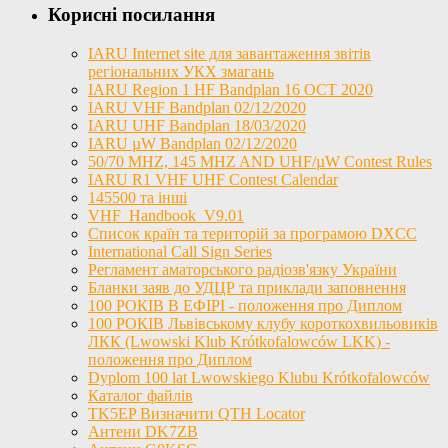
Корисні посилання
IARU Internet site для завантаження звітів
регіональних УКХ змагань
IARU Region 1 HF Bandplan 16 OCT 2020
IARU VHF Bandplan 02/12/2020
IARU UHF Bandplan 18/03/2020
IARU µW Bandplan 02/12/2020
50/70 MHZ, 145 MHZ AND UHF/µW Contest Rules
IARU R1 VHF UHF Contest Calendar
145500 та інші
VHF_Handbook_V9.01
Список країн та територій за програмою DXCC
International Call Sign Series
Регламент аматорського радіозв'язку України
Бланки заяв до УДЦР та приклади заповнення
100 РОКІВ В ЕФІРІ - положення про Диплом
100 РОКІВ Львівському клубу короткохвильовиків
ЛКК (Lwowski Klub Krótkofalowców LKK) -
положення про Диплом
Dyplom 100 lat Lwowskiego Klubu Krótkofalowców
Каталог файлів
TK5EP Визначити QTH Locator
Антени DK7ZB