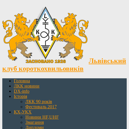
Львівський
клуб короткохвильовиків
Головна
ЛКК новини
DX-info
Історія
ЛКК 90 років
Фестиваль 2017
КХ-УКХ
Новини HF,UHF
Змагання
Дипломи