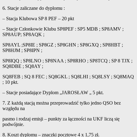
6. Stacje zaliczane do dyplomu :
– Stacja Klubowa SP 8 PEF – 20 pkt
– Stacje Członkowie Klubu SP8PEF : SP5 MDB ; SP8AMV ;
SP8AUP; SP8AQK ;
SP8AYL ;SP8IE ; SP8GZ ; SP8GHN ; SP8GXQ ; SP8HBT ;
SP8HJM ; SP8IPN ;
SP8IQQ ; SP8LNO ; SP8NAA ; SP8RHO ; SP8TCQ ; SP 8 TJX ;
SQ8DBE ; SQ8AY ;
SQ8FEB ; SQ 8 FEC ; SQ8GKL ; SQ8LHI ; SQ8LSY ; SQ8MAQ
; 10 pkt.
– Stacje posiadające Dyplom „JAROSŁAW „ 5 pkt.
7. Z każdą stacją można przeprowadzić tylko jedno QSO bez
względu na
pasmo i rodzaj emisji – punkty za łączności na UKF liczą się
podwójnie.
8. Koszt dyplomu – znaczki pocztowe 4 x 1,75 zł.