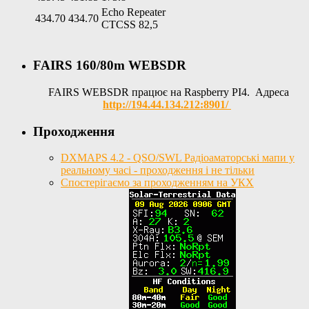
Echo Repeater
434.70
434.70
CTCSS 82,5
FAIRS 160/80m WEBSDR
FAIRS WEBSDR працює на Raspberry PI4. Адреса
http://194.44.134.212:8901/
Проходження
DXMAPS 4.2 - QSO/SWL Радіоаматорські мапи у
реальному часі - проходження і не тільки
Спостерігаємо за проходженням на УКХ