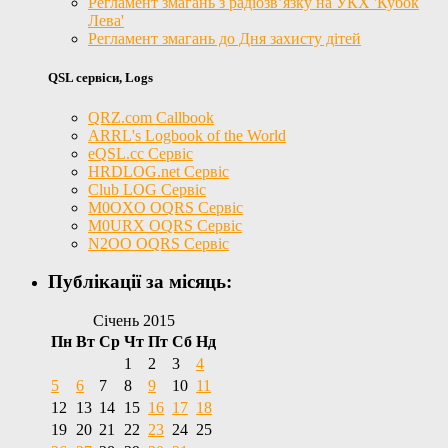
Регламент змагань з радіозв’язку на УКХ 'Кубок
Лева'
Регламент змагань до Дня захисту дітей
QSL сервіси, Logs
QRZ.com Callbook
ARRL's Logbook of the World
eQSL.cc Сервіс
HRDLOG.net Сервіс
Club LOG Сервіс
M0OXO OQRS Сервіс
M0URX OQRS Сервіс
N2OO OQRS Сервіс
Публікації за місяць:
Січень 2015
Пн
Вт
Ср
Чт
Пт
Сб
Нд
1
2
3
4
5
6
7
8
9
10
11
12
13
14
15
16
17
18
19
20
21
22
23
24
25