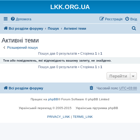
LKK.ORG.UA
Допомога
Реєстрація
Вхід
П
Всі розділи форуму
Пошук
Активні теми
о
Активні теми
ш
Розширений пошук
у
Пошук дав 0 результатів • Сторінка
1
з
1
к
Тем або повідомлень, які відповідають вашому запиту, не знайдено.
Пошук дав 0 результатів • Сторінка
1
з
1
Перейти
Всі розділи форуму
Часовий пояс
UTC+03:00
Працює на
phpBB
® Forum Software © phpBB Limited
Український переклад © 2005-2015
Українська підтримка phpBB
PRIVACY_LINK
|
TERMS_LINK