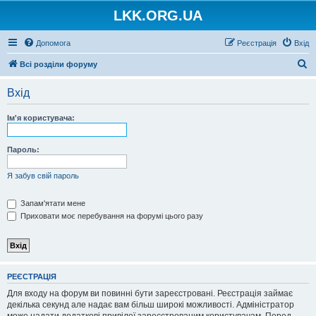
LKK.ORG.UA
Допомога
Реєстрація
Вхід
П
Всі розділи форуму
о
Вхід
ш
у
Ім'я користувача:
к
Пароль:
Я забув свій пароль
Запам'ятати мене
Приховати моє перебування на форумі цього разу
РЕЄСТРАЦІЯ
Для входу на форум ви повинні бути зареєстровані. Реєстрація займає
декілька секунд але надає вам більш широкі можливості. Адміністратор
може надати додаткові привілеї зареєстрованим користувачам. Перед