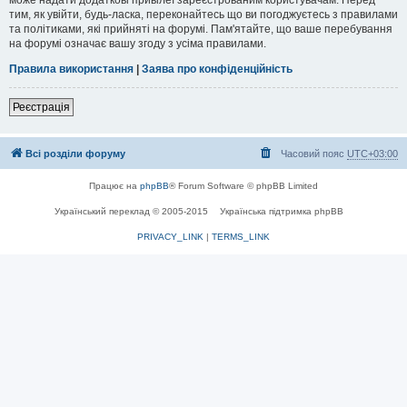
тим, як увійти, будь-ласка, переконайтесь що ви погоджуєтесь з правилами
та політиками, які прийняті на форумі. Пам'ятайте, що ваше перебування
на форумі означає вашу згоду з усіма правилами.
Правила використання
|
Заява про конфіденційність
Реєстрація
Всі розділи форуму
Часовий пояс
UTC+03:00
Працює на
phpBB
® Forum Software © phpBB Limited
Український переклад © 2005-2015
Українська підтримка phpBB
PRIVACY_LINK
|
TERMS_LINK