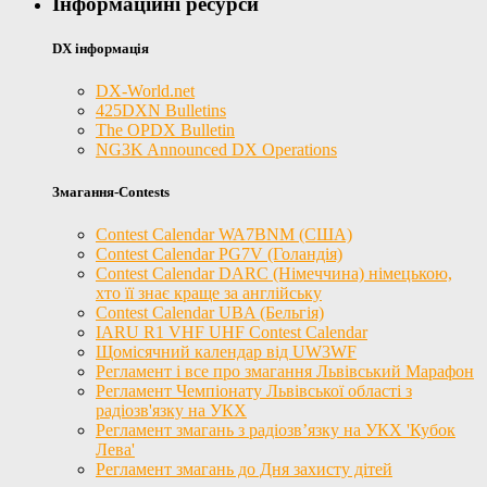
Інформаційні ресурси
DX інформація
DX-World.net
425DXN Bulletins
The OPDX Bulletin
NG3K Announced DX Operations
Змагання-Contests
Contest Calendar WA7BNM (США)
Contest Calendar PG7V (Голандія)
Contest Calendar DARC (Німеччина) німецькою,
хто її знає краще за англійську
Contest Calendar UBA (Бельгія)
IARU R1 VHF UHF Contest Calendar
Щомісячний календар від UW3WF
Регламент і все про змагання Львівський Марафон
Регламент Чемпіонату Львівської області з
радіозв'язку на УКХ
Регламент змагань з радіозв’язку на УКХ 'Кубок
Лева'
Регламент змагань до Дня захисту дітей