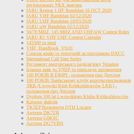
регіональних УКХ змагань
IARU Region 1 HF Bandplan 16 OCT 2020
IARU VHF Bandplan 02/12/2020
IARU UHF Bandplan 18/03/2020
IARU µW Bandplan 02/12/2020
50/70 MHZ, 145 MHZ AND UHF/µW Contest Rules
IARU R1 VHF UHF Contest Calendar
145500 та інші
VHF_Handbook_V9.01
Список країн та територій за програмою DXCC
International Call Sign Series
Регламент аматорського радіозв'язку України
Бланки заяв до УДЦР та приклади заповнення
100 РОКІВ В ЕФІРІ - положення про Диплом
100 РОКІВ Львівському клубу короткохвильовиків
ЛКК (Lwowski Klub Krótkofalowców LKK) -
положення про Диплом
Dyplom 100 lat Lwowskiego Klubu Krótkofalowców
Каталог файлів
TK5EP Визначити QTH Locator
Антени DK7ZB
Антени G0KSC
Антени DG7YBN