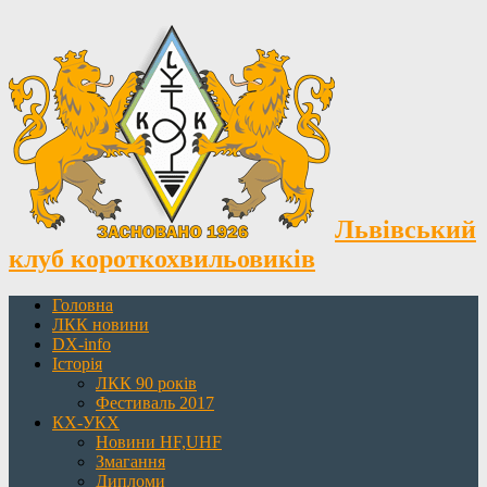
Львівський
клуб короткохвильовиків
Головна
ЛКК новини
DX-info
Історія
ЛКК 90 років
Фестиваль 2017
КХ-УКХ
Новини HF,UHF
Змагання
Дипломи