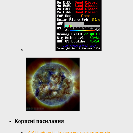
Корисні посилання
IARU Internet site для завантаження звітів