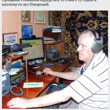
капличці по вул.Пекарській.