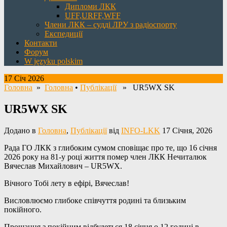
Дипломи ЛКК
UFF,URFF,WFF
Члени ЛКК – судді ЛРУ з радіоспорту
Експедиції
Контакти
Форум
W języku polskim
17 Січ 2026
Головна
»
Головна
•
Публікації
» UR5WX SK
UR5WX SK
Додано в
Головна
,
Публікації
від
INFO-LKK
17 Січня, 2026
Рада ГО ЛКК з глибоким сумом сповіщає про те, що 16 січня
2026 року на 81-у році життя помер член ЛКК Нечиталюк
Вячеслав Михайлович – UR5WX.
Вічного Тобі лету в ефірі, Вячеслав!
Висловлюємо глибоке співчуття родині та близьким
покійного.
Прощання з покійним відбудеться 18 січня о 12 годині в