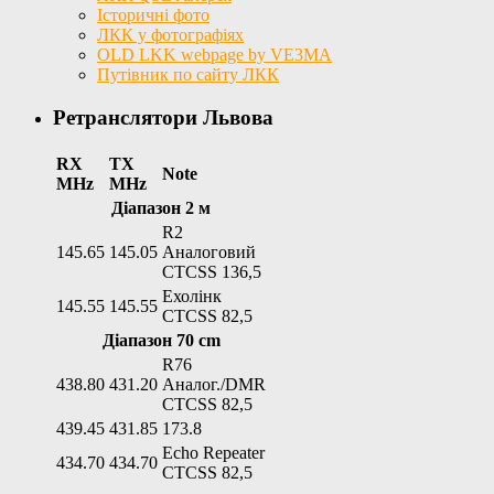
Історичні фото
ЛКК у фотографіях
OLD LKK webpage by VE3MA
Путівник по сайту ЛКК
Ретранслятори Львова
RX
TX
Note
MHz
MHz
Діапазон 2 м
R2
145.65
145.05
Аналоговий
CTCSS 136,5
Ехолінк
145.55
145.55
CTCSS 82,5
Діапазон 70 cm
R76
438.80
431.20
Аналог./DMR
CTCSS 82,5
439.45
431.85
173.8
Echo Repeater
434.70
434.70
CTCSS 82,5