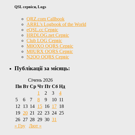
QSL сервіси, Logs
QRZ.com Callbook
ARRL's Logbook of the World
eQSL.cc Сервіс
HRDLOG.net Сервіс
Club LOG Сервіс
M0OXO OQRS Сервіс
M0URX OQRS Сервіс
N2OO OQRS Сервіс
Публікації за місяць:
Січень 2026
Пн
Вт
Ср
Чт
Пт
Сб
Нд
1
2
3
4
5
6
7
8
9
10
11
12
13
14
15
16
17
18
19
20
21
22
23
24
25
26
27
28
29
30
31
« Гру
Лют »