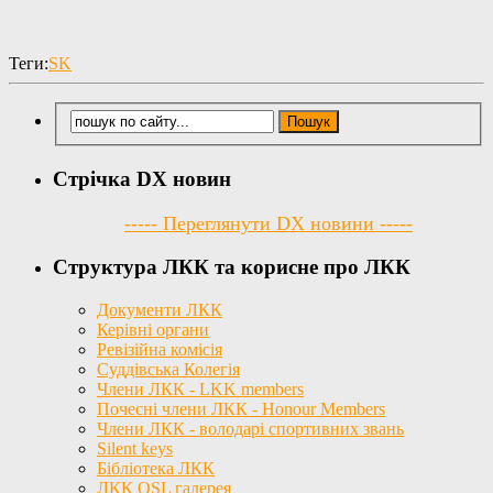
Теги:
SK
Стрічка DX новин
----- Переглянути DX новини -----
Структура ЛКК та корисне про ЛКК
Документи ЛКК
Керівні органи
Ревізійна комісія
Суддівська Колегія
Члени ЛКК - LKK members
Почесні члени ЛКК - Honour Members
Члени ЛКК - володарі спортивних звань
Silent keys
Бібліотека ЛКК
ЛКК QSL галерея