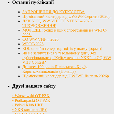
Останні публікації
ЗАПРОШЕННЯ ДО КУБКУ ЛЕВА
Щомісячний календар від UW3WF Серпень 2026р.
ЛКК У CQ WW VHF CONTEST – 2026
\ПРОДОВЖЕННЯ\
МОЛОДЦІ! Успіх наших спортсменів на WRTC-
2026.
CQ WW VHF – 2026
WRTC-2026
EDI: онлайн генератор звітів у цьому форматі
Як не заплутатися у “Польовому дні”, 3-іх
субрегіональних, “Кубку лева на УКХ” та CQ WW
VHF Contest?
Диплом 100 років Львівського Клубу
Короткохвильовиків (Польща)
Щомісячний календар від UW3WF Липень 2026р.
Друзі нашого сайту
• Warszawski OT PZK
• Podkarpacki OT PZK
• Polski Klub UKF
• УКВ комитет ЛРУ