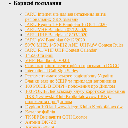
Корисні посилання
IARU Internet site для завантаження звітів
регіональних УКХ змагань
IARU Region 1 HF Bandplan 16 OCT 2020
IARU VHF Bandplan 02/12/2020
IARU UHF Bandplan 18/03/2020
IARU µW Bandplan 02/12/2020
50/70 MHZ, 145 MHZ AND UHF/µW Contest Rules
IARU R1 VHF UHF Contest Calendar
145500 та інші
VHF_Handbook_V9.01
Список країн та територій за програмою DXCC
International Call Sign Series
Регламент аматорського радіозв'язку України
Бланки заяв до УДЦР та приклади заповнення
100 РОКІВ В ЕФІРІ - положення про Диплом
100 РОКІВ Львівському клубу короткохвильовиків
ЛКК (Lwowski Klub Krótkofalowców LKK) -
положення про Диплом
Dyplom 100 lat Lwowskiego Klubu Krótkofalowców
Каталог файлів
TK5EP Визначити QTH Locator
Антени DK7ZB
Антени G0KSC