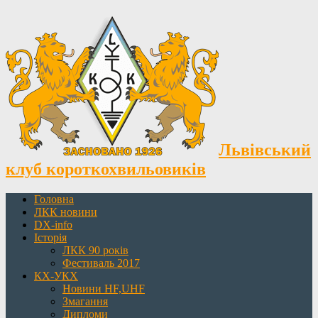
Львівський
клуб короткохвильовиків
Головна
ЛКК новини
DX-info
Історія
ЛКК 90 років
Фестиваль 2017
КХ-УКХ
Новини HF,UHF
Змагання
Дипломи