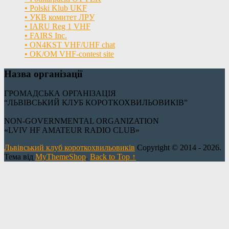
• Polski Klub UKF
• УКВ комитет ЛРУ
• IARU Reg 1 VHF
• FAIRS Inc.
• ON4KST VHF/UHF chat
• OK/OM VHF-contest site
Назва організації
ГРОМАДСЬКА ОРГАНІЗАЦІЯ
“ЛЬВІВСЬКИЙ КЛУБ КОРОТКОХВИЛЬОВИКІВ”
NON-GOVERNMENTAL ORGANIZATION
«LVIV HF AMATEUR RADIO CLUB»
Львівський клуб короткохвильовиків
Copyright © 2014 - 2026.
Тема від
MyThemeShop
.
Back to Top ↑