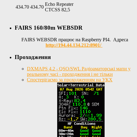
Echo Repeater
434.70
434.70
CTCSS 82,5
FAIRS 160/80m WEBSDR
FAIRS WEBSDR працює на Raspberry PI4. Адреса
http://194.44.134.212:8901/
Проходження
DXMAPS 4.2 - QSO/SWL Радіоаматорські мапи у
реальному часі - проходження і не тільки
Спостерігаємо за проходженням на УКХ