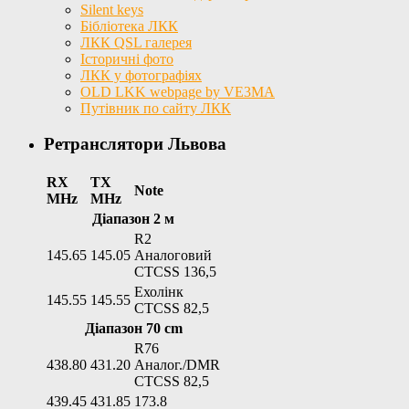
Silent keys
Бібліотека ЛКК
ЛКК QSL галерея
Історичні фото
ЛКК у фотографіях
OLD LKK webpage by VE3MA
Путівник по сайту ЛКК
Ретранслятори Львова
RX
TX
Note
MHz
MHz
Діапазон 2 м
R2
145.65
145.05
Аналоговий
CTCSS 136,5
Ехолінк
145.55
145.55
CTCSS 82,5
Діапазон 70 cm
R76
438.80
431.20
Аналог./DMR
CTCSS 82,5
439.45
431.85
173.8