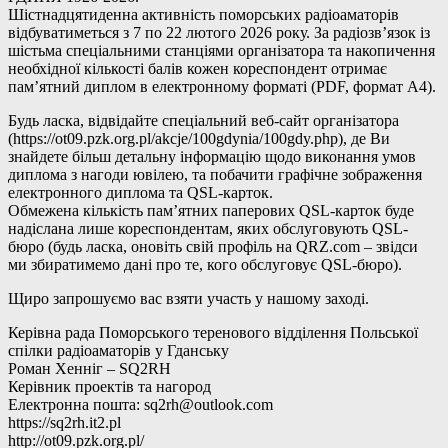
Шістнадцятиденна активність поморських радіоаматорів
відбуватиметься з 7 по 22 лютого 2026 року. За радіозв’язок із
шістьма спеціальними станціями організатора та накопичення
необхідної кількості балів кожен кореспондент отримає
пам’ятний диплом в електронному форматі (PDF, формат A4).
Будь ласка, відвідайте спеціальний веб-сайт організатора
(https://ot09.pzk.org.pl/akcje/100gdynia/100gdy.php), де Ви
знайдете більш детальну інформацію щодо виконання умов
диплома з нагоди ювілею, та побачити графічне зображення
електронного диплома та QSL-карток.
Обмежена кількість пам’ятних паперових QSL-карток буде
надіслана лише кореспондентам, яких обслуговують QSL-
бюро (будь ласка, оновіть свій профіль на QRZ.com – звідси
ми збиратимемо дані про те, кого обслуговує QSL-бюро).
Щиро запрошуємо вас взяти участь у нашому заході.
Керівна рада Поморського теренового відділення Польської
спілки радіоаматорів у Гданську
Роман Хенніг – SQ2RH
Керівник проектів та нагород
Електронна пошта:
sq2rh@outlook.com
https://sq2rh.it2.pl
http://ot09.pzk.org.pl/