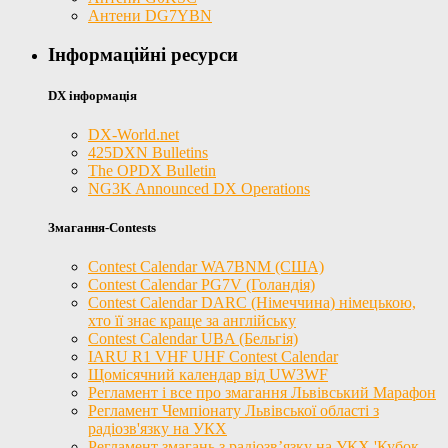
Антени DG7YBN
Інформаційні ресурси
DX інформація
DX-World.net
425DXN Bulletins
The OPDX Bulletin
NG3K Announced DX Operations
Змагання-Contests
Contest Calendar WA7BNM (США)
Contest Calendar PG7V (Голандія)
Contest Calendar DARC (Німеччина) німецькою,
хто її знає краще за англійську
Contest Calendar UBA (Бельгія)
IARU R1 VHF UHF Contest Calendar
Щомісячний календар від UW3WF
Регламент і все про змагання Львівський Марафон
Регламент Чемпіонату Львівської області з
радіозв'язку на УКХ
Регламент змагань з радіозв’язку на УКХ 'Кубок