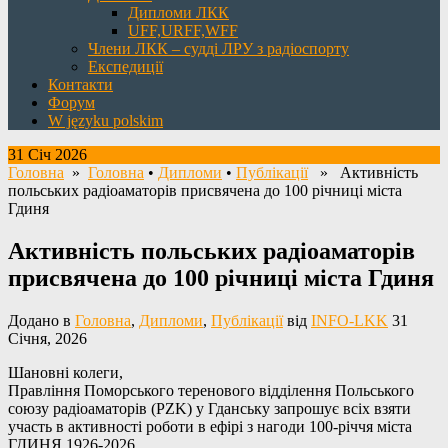
Дипломи ЛКК
UFF,URFF,WFF
Члени ЛКК – судді ЛРУ з радіоспорту
Експедиції
Контакти
Форум
W języku polskim
31 Січ 2026
Головна
»
Головна
•
Дипломи
•
Публікації
» Активність
польських радіоаматорів присвячена до 100 річниці міста
Гдиня
Активність польських радіоаматорів
присвячена до 100 річниці міста Гдиня
Додано в
Головна
,
Дипломи
,
Публікації
від
INFO-LKK
31
Січня, 2026
Шановні колеги,
Правління Поморського теренового відділення Польського
союзу радіоаматорів (PZK) у Гданську запрошує всіх взяти
участь в активності роботи в ефірі з нагоди 100-річчя міста
ГДИНЯ 1926-2026.