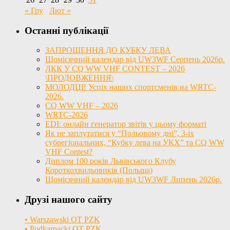
« Гру
Лют »
Останні публікації
ЗАПРОШЕННЯ ДО КУБКУ ЛЕВА
Щомісячний календар від UW3WF Серпень 2026р.
ЛКК У CQ WW VHF CONTEST – 2026
\ПРОДОВЖЕННЯ\
МОЛОДЦІ! Успіх наших спортсменів на WRTC-
2026.
CQ WW VHF – 2026
WRTC-2026
EDI: онлайн генератор звітів у цьому форматі
Як не заплутатися у “Польовому дні”, 3-іх
субрегіональних, “Кубку лева на УКХ” та CQ WW
VHF Contest?
Диплом 100 років Львівського Клубу
Короткохвильовиків (Польща)
Щомісячний календар від UW3WF Липень 2026р.
Друзі нашого сайту
• Warszawski OT PZK
• Podkarpacki OT PZK