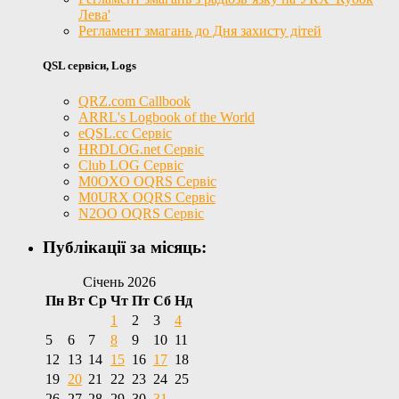
Лева'
Регламент змагань до Дня захисту дітей
QSL сервіси, Logs
QRZ.com Callbook
ARRL's Logbook of the World
eQSL.cc Сервіс
HRDLOG.net Сервіс
Club LOG Сервіс
M0OXO OQRS Сервіс
M0URX OQRS Сервіс
N2OO OQRS Сервіс
Публікації за місяць:
Січень 2026
Пн
Вт
Ср
Чт
Пт
Сб
Нд
1
2
3
4
5
6
7
8
9
10
11
12
13
14
15
16
17
18
19
20
21
22
23
24
25
26
27
28
29
30
31