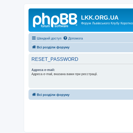
LKK.ORG.UA
Форум Львівського Клубу Коротко
Швидкий доступ
Допомога
Всі розділи форуму
RESET_PASSWORD
Адреса e-mail:
Адреса e-mail, вказана вами при реєстрації.
Всі розділи форуму