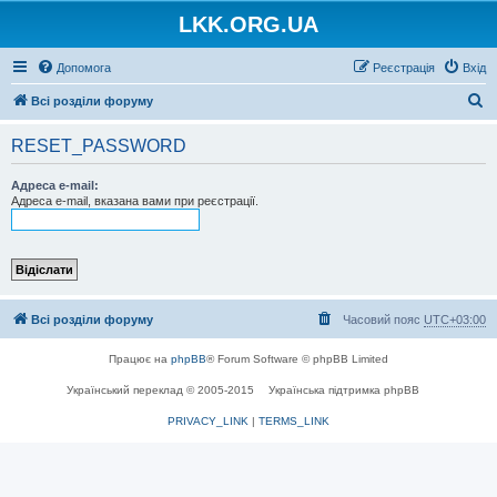
LKK.ORG.UA
Допомога
Реєстрація
Вхід
П
Всі розділи форуму
о
RESET_PASSWORD
ш
у
Адреса e-mail:
Адреса e-mail, вказана вами при реєстрації.
к
Всі розділи форуму
Часовий пояс
UTC+03:00
Працює на
phpBB
® Forum Software © phpBB Limited
Український переклад © 2005-2015
Українська підтримка phpBB
PRIVACY_LINK
|
TERMS_LINK