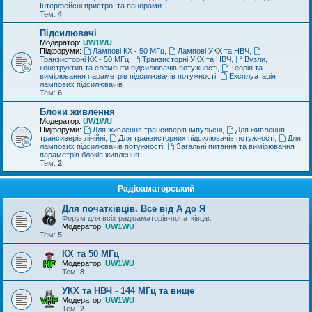
Інтерфейсні пристрої та панорами
Тем:
4
Підсилювачі
Модератор:
UW1WU
Підфоруми:
Лампові КХ - 50 МГц
,
Лампові УКХ та НВЧ
,
Транзисторні КХ - 50 МГц
,
Транзисторні УКХ та НВЧ
,
Вузли,
конструктив та елементи підсилювачів потужності
,
Теорія та
вимірювання параметрів підсилювачів потужності
,
Експлуатація
лампових підсилювачів
Тем:
6
Блоки живлення
Модератор:
UW1WU
Підфоруми:
Для живлення трансиверів імпульсні
,
Для живлення
трансиверів лінійні
,
Для транзисторних підсилювачів потужності
,
Для
лампових підсилювачів потужності
,
Загальні питання та вимірювання
параметрів блоків живлення
Тем:
2
Радіоаматорський
Для початківців. Все від А до Я
Форум для всіх радіоаматорів-початківців.
Модератор:
UW1WU
Тем:
5
КХ та 50 МГц
Модератор:
UW1WU
Тем:
8
УКХ та НВЧ - 144 МГц та вище
Модератор:
UW1WU
Тем:
2