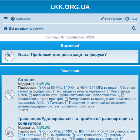
LKK.ORG.UA
Допомога
Реєстрація
Вхід
П
Всі розділи форуму
о
Сьогодні: 07 серпня 2026 03:24
ш
Важливо!
у
Увага! Проблеми при реєстрації на форумі?
к
Технічний
Антенни
Модератор:
UW1WU
Підфоруми:
КХ та 50 МГц
,
УКХ та НВЧ - 144 МГц та вище
,
Все про
кабелі та фідерні лінії
,
Ротатори та пульти керування
,
Комутатори
антен
,
Антенні тюнери - ручні, автоматичні, напівавтоматичні
,
Специфічні антенні пристрої
,
Вимірювання та прилади для вимірювання
параметрів АФС
,
Такелаж
,
Практичні питання при виготовленні
антенно-фідерних систем та супутніх пристроїв
Тем:
9
Трансівери/Рдіопередавачі та приймачі/Трансвертери та
конвертери
Модератор:
UW1WU
Підфоруми:
КХ - 50 МГц
,
УКХ та НВЧ
,
КХ - УКХ - НВЧ універсальні
,
SDR техніка
,
SDR приймачі
,
SDR трансивери
,
Програмне
забезпечення для SDR техніки
,
Трансвертери та конвертери
,