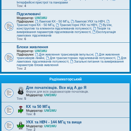
Інтерфейсні пристрої та панорами
Тем:
4
Підсилювачі
Модератор:
UW1WU
Підфоруми:
Лампові КХ - 50 МГц
,
Лампові УКХ та НВЧ
,
Транзисторні КХ - 50 МГц
,
Транзисторні УКХ та НВЧ
,
Вузли,
конструктив та елементи підсилювачів потужності
,
Теорія та
вимірювання параметрів підсилювачів потужності
,
Експлуатація
лампових підсилювачів
Тем:
6
Блоки живлення
Модератор:
UW1WU
Підфоруми:
Для живлення трансиверів імпульсні
,
Для живлення
трансиверів лінійні
,
Для транзисторних підсилювачів потужності
,
Для
лампових підсилювачів потужності
,
Загальні питання та вимірювання
параметрів блоків живлення
Тем:
2
Радіоаматорський
Для початківців. Все від А до Я
Форум для всіх радіоаматорів-початківців.
Модератор:
UW1WU
Тем:
5
КХ та 50 МГц
Модератор:
UW1WU
Тем:
8
УКХ та НВЧ - 144 МГц та вище
Модератор:
UW1WU
Тем:
2