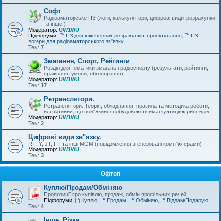
Софт
Радіоаматорське ПЗ (логи, калькулятори, цифрові види, розрахунки
та інше )
Модератор:
UW1WU
Підфоруми:
ПЗ для інженерних розрахунків, проектування
,
ПЗ
логери для радіоаматорського зв"язку
Тем:
7
Змагання, Спорт, Рейтинги
Розділ для тематики змагань і радіоспорту (результати, рейтинги,
враження, умови, обговорення)
Модератор:
UW1WU
Тем:
17
Ретранслятори.
Ретранслятори. Теорія, обладнання, правила та методика роботи,
всі питання, що пов"язані з побудовою та експлуатацією репітерів.
Модератор:
UW1WU
Тем:
2
Цифрові види зв"язку.
RTTY, JT, FT та інші MGM (повідомлення згенеровані комп"ютерами)
Модератор:
UW1WU
Тем:
3
Офтоп
Куплю/Продам/Обміняю
Пропозиції про купівлю, продаж, обмін профільних речей
Підфоруми:
Куплю
,
Продам
,
Обміняю
,
Віддам/Подарую
Тем:
4
Інше, Різне