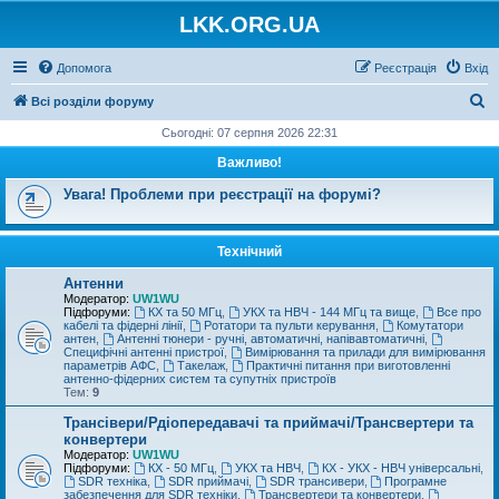
LKK.ORG.UA
Допомога
Реєстрація
Вхід
П
Всі розділи форуму
о
Сьогодні: 07 серпня 2026 22:31
ш
Важливо!
у
Увага! Проблеми при реєстрації на форумі?
к
Технічний
Антенни
Модератор:
UW1WU
Підфоруми:
КХ та 50 МГц
,
УКХ та НВЧ - 144 МГц та вище
,
Все про
кабелі та фідерні лінії
,
Ротатори та пульти керування
,
Комутатори
антен
,
Антенні тюнери - ручні, автоматичні, напівавтоматичні
,
Специфічні антенні пристрої
,
Вимірювання та прилади для вимірювання
параметрів АФС
,
Такелаж
,
Практичні питання при виготовленні
антенно-фідерних систем та супутніх пристроїв
Тем:
9
Трансівери/Рдіопередавачі та приймачі/Трансвертери та
конвертери
Модератор:
UW1WU
Підфоруми:
КХ - 50 МГц
,
УКХ та НВЧ
,
КХ - УКХ - НВЧ універсальні
,
SDR техніка
,
SDR приймачі
,
SDR трансивери
,
Програмне
забезпечення для SDR техніки
,
Трансвертери та конвертери
,