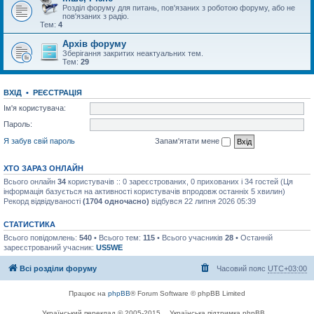
Розділ форуму для питань, пов'язаних з роботою форуму, або не
пов'язаних з радіо.
Тем:
4
Архів форуму
Зберігання закритих неактуальних тем.
Тем:
29
ВХІД
•
РЕЄСТРАЦІЯ
Ім'я користувача:
Пароль:
Я забув свій пароль
Запам'ятати мене
ХТО ЗАРАЗ ОНЛАЙН
Всього онлайн
34
користувачів :: 0 зареєстрованих, 0 прихованих і 34 гостей (Ця
інформація базується на активності користувачів впродовж останніх 5 хвилин)
Рекорд відвідуваності
(1704 одночасно)
відбувся 22 липня 2026 05:39
СТАТИСТИКА
Всього повідомлень:
540
• Всього тем:
115
• Всього учасників
28
• Останній
зареєстрований учасник:
US5WE
Всі розділи форуму
Часовий пояс
UTC+03:00
Працює на
phpBB
® Forum Software © phpBB Limited
Український переклад © 2005-2015
Українська підтримка phpBB