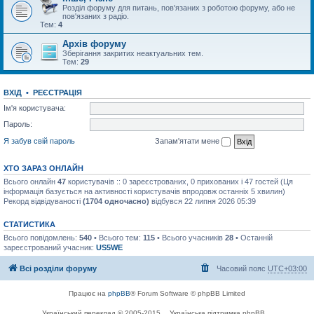
Розділ форуму для питань, пов'язаних з роботою форуму, або не
пов'язаних з радіо.
Тем:
4
Архів форуму
Зберігання закритих неактуальних тем.
Тем:
29
ВХІД
•
РЕЄСТРАЦІЯ
Ім'я користувача:
Пароль:
Я забув свій пароль
Запам'ятати мене
ХТО ЗАРАЗ ОНЛАЙН
Всього онлайн
47
користувачів :: 0 зареєстрованих, 0 прихованих і 47 гостей (Ця
інформація базується на активності користувачів впродовж останніх 5 хвилин)
Рекорд відвідуваності
(1704 одночасно)
відбувся 22 липня 2026 05:39
СТАТИСТИКА
Всього повідомлень:
540
• Всього тем:
115
• Всього учасників
28
• Останній
зареєстрований учасник:
US5WE
Всі розділи форуму
Часовий пояс
UTC+03:00
Працює на
phpBB
® Forum Software © phpBB Limited
Український переклад © 2005-2015
Українська підтримка phpBB