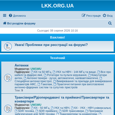
LKK.ORG.UA
Допомога
Реєстрація
Вхід
П
Всі розділи форуму
о
Сьогодні: 08 серпня 2026 10:16
ш
Важливо!
у
Увага! Проблеми при реєстрації на форумі?
к
Технічний
Антенни
Модератор:
UW1WU
Підфоруми:
КХ та 50 МГц
,
УКХ та НВЧ - 144 МГц та вище
,
Все про
кабелі та фідерні лінії
,
Ротатори та пульти керування
,
Комутатори
антен
,
Антенні тюнери - ручні, автоматичні, напівавтоматичні
,
Специфічні антенні пристрої
,
Вимірювання та прилади для вимірювання
параметрів АФС
,
Такелаж
,
Практичні питання при виготовленні
антенно-фідерних систем та супутніх пристроїв
Тем:
9
Трансівери/Рдіопередавачі та приймачі/Трансвертери та
конвертери
Модератор:
UW1WU
Підфоруми:
КХ - 50 МГц
,
УКХ та НВЧ
,
КХ - УКХ - НВЧ універсальні
,
SDR техніка
,
SDR приймачі
,
SDR трансивери
,
Програмне
забезпечення для SDR техніки
,
Трансвертери та конвертери
,