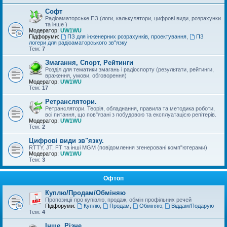
Софт
Радіоаматорське ПЗ (логи, калькулятори, цифрові види, розрахунки
та інше )
Модератор:
UW1WU
Підфоруми:
ПЗ для інженерних розрахунків, проектування
,
ПЗ
логери для радіоаматорського зв"язку
Тем:
7
Змагання, Спорт, Рейтинги
Розділ для тематики змагань і радіоспорту (результати, рейтинги,
враження, умови, обговорення)
Модератор:
UW1WU
Тем:
17
Ретранслятори.
Ретранслятори. Теорія, обладнання, правила та методика роботи,
всі питання, що пов"язані з побудовою та експлуатацією репітерів.
Модератор:
UW1WU
Тем:
2
Цифрові види зв"язку.
RTTY, JT, FT та інші MGM (повідомлення згенеровані комп"ютерами)
Модератор:
UW1WU
Тем:
3
Офтоп
Куплю/Продам/Обміняю
Пропозиції про купівлю, продаж, обмін профільних речей
Підфоруми:
Куплю
,
Продам
,
Обміняю
,
Віддам/Подарую
Тем:
4
Інше, Різне