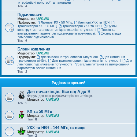
Інтерфейсні пристрої та панорами
Тем:
4
Підсилювачі
Модератор:
UW1WU
Підфоруми:
Лампові КХ - 50 МГц
,
Лампові УКХ та НВЧ
,
Транзисторні КХ - 50 МГц
,
Транзисторні УКХ та НВЧ
,
Вузли,
конструктив та елементи підсилювачів потужності
,
Теорія та
вимірювання параметрів підсилювачів потужності
,
Експлуатація
лампових підсилювачів
Тем:
6
Блоки живлення
Модератор:
UW1WU
Підфоруми:
Для живлення трансиверів імпульсні
,
Для живлення
трансиверів лінійні
,
Для транзисторних підсилювачів потужності
,
Для
лампових підсилювачів потужності
,
Загальні питання та вимірювання
параметрів блоків живлення
Тем:
2
Радіоаматорський
Для початківців. Все від А до Я
Форум для всіх радіоаматорів-початківців.
Модератор:
UW1WU
Тем:
5
КХ та 50 МГц
Модератор:
UW1WU
Тем:
8
УКХ та НВЧ - 144 МГц та вище
Модератор:
UW1WU
Тем:
2