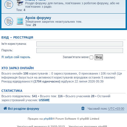
Розділ форуму для питань, пов'язаних з роботою форуму, або не
пов'язаних з радіо.
Тем:
4
Архів форуму
Зберігання закритих неактуальних тем.
Тем:
29
ВХІД
•
РЕЄСТРАЦІЯ
Ім'я користувача:
Пароль:
Я забув свій пароль
Запам'ятати мене
ХТО ЗАРАЗ ОНЛАЙН
Всього онлайн
106
користувачів :: 0 зареєстрованих, 0 прихованих і 106 гостей (Ця
інформація базується на активності користувачів впродовж останніх 5 хвилин)
Рекорд відвідуваності
(1704 одночасно)
відбувся 22 липня 2026 05:39
СТАТИСТИКА
Всього повідомлень:
541
• Всього тем:
116
• Всього учасників
28
• Останній
зареєстрований учасник:
US5WE
Всі розділи форуму
Часовий пояс
UTC+03:00
Працює на
phpBB
® Forum Software © phpBB Limited
Український переклад © 2005-2015
Українська підтримка phpBB