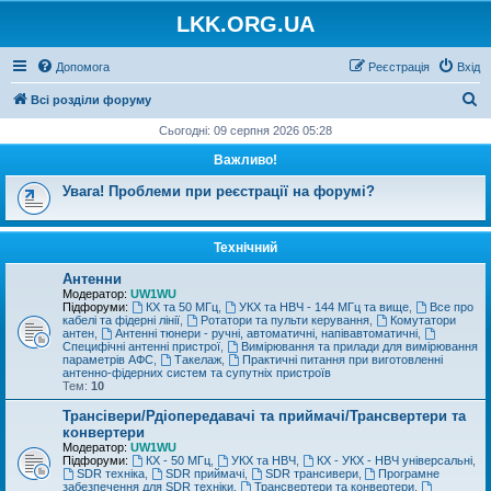
LKK.ORG.UA
Допомога
Реєстрація
Вхід
П
Всі розділи форуму
о
Сьогодні: 09 серпня 2026 05:28
ш
Важливо!
у
Увага! Проблеми при реєстрації на форумі?
к
Технічний
Антенни
Модератор:
UW1WU
Підфоруми:
КХ та 50 МГц
,
УКХ та НВЧ - 144 МГц та вище
,
Все про
кабелі та фідерні лінії
,
Ротатори та пульти керування
,
Комутатори
антен
,
Антенні тюнери - ручні, автоматичні, напівавтоматичні
,
Специфічні антенні пристрої
,
Вимірювання та прилади для вимірювання
параметрів АФС
,
Такелаж
,
Практичні питання при виготовленні
антенно-фідерних систем та супутніх пристроїв
Тем:
10
Трансівери/Рдіопередавачі та приймачі/Трансвертери та
конвертери
Модератор:
UW1WU
Підфоруми:
КХ - 50 МГц
,
УКХ та НВЧ
,
КХ - УКХ - НВЧ універсальні
,
SDR техніка
,
SDR приймачі
,
SDR трансивери
,
Програмне
забезпечення для SDR техніки
,
Трансвертери та конвертери
,