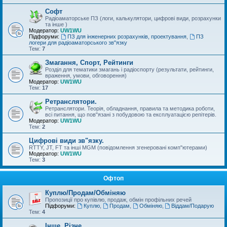
Софт
Радіоаматорське ПЗ (логи, калькулятори, цифрові види, розрахунки
та інше )
Модератор:
UW1WU
Підфоруми:
ПЗ для інженерних розрахунків, проектування
,
ПЗ
логери для радіоаматорського зв"язку
Тем:
7
Змагання, Спорт, Рейтинги
Розділ для тематики змагань і радіоспорту (результати, рейтинги,
враження, умови, обговорення)
Модератор:
UW1WU
Тем:
17
Ретранслятори.
Ретранслятори. Теорія, обладнання, правила та методика роботи,
всі питання, що пов"язані з побудовою та експлуатацією репітерів.
Модератор:
UW1WU
Тем:
2
Цифрові види зв"язку.
RTTY, JT, FT та інші MGM (повідомлення згенеровані комп"ютерами)
Модератор:
UW1WU
Тем:
3
Офтоп
Куплю/Продам/Обміняю
Пропозиції про купівлю, продаж, обмін профільних речей
Підфоруми:
Куплю
,
Продам
,
Обміняю
,
Віддам/Подарую
Тем:
4
Інше, Різне