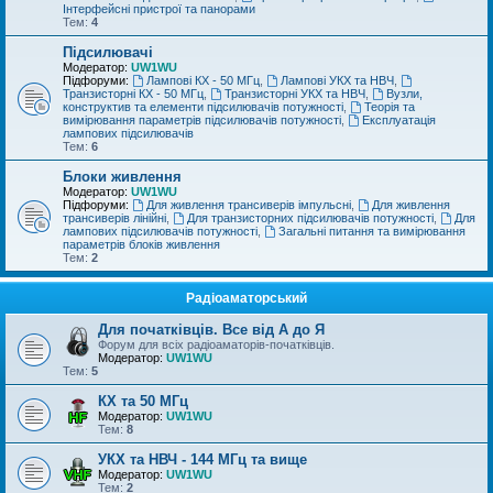
Інтерфейсні пристрої та панорами
Тем:
4
Підсилювачі
Модератор:
UW1WU
Підфоруми:
Лампові КХ - 50 МГц
,
Лампові УКХ та НВЧ
,
Транзисторні КХ - 50 МГц
,
Транзисторні УКХ та НВЧ
,
Вузли,
конструктив та елементи підсилювачів потужності
,
Теорія та
вимірювання параметрів підсилювачів потужності
,
Експлуатація
лампових підсилювачів
Тем:
6
Блоки живлення
Модератор:
UW1WU
Підфоруми:
Для живлення трансиверів імпульсні
,
Для живлення
трансиверів лінійні
,
Для транзисторних підсилювачів потужності
,
Для
лампових підсилювачів потужності
,
Загальні питання та вимірювання
параметрів блоків живлення
Тем:
2
Радіоаматорський
Для початківців. Все від А до Я
Форум для всіх радіоаматорів-початківців.
Модератор:
UW1WU
Тем:
5
КХ та 50 МГц
Модератор:
UW1WU
Тем:
8
УКХ та НВЧ - 144 МГц та вище
Модератор:
UW1WU
Тем:
2