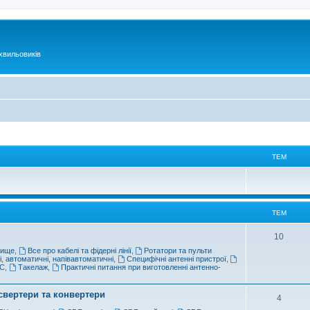
хвильовиків
ТЕМ
ТЕМ
10
вище
,
Все про кабелі та фідерні лінії
,
Ротатори та пульти
і, автоматичні, напівавтоматичні
,
Специфічні антенні пристрої
,
ФС
,
Такелаж
,
Практичні питання при виготовленні антенно-
свертери та конвертери
4