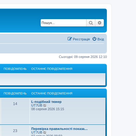
Пошук
Розширений по
Реєстрація
Вхід
Сьогодні: 09 серпня 2026 12:10
ПОВІДОМЛЕНЬ
ОСТАННЄ ПОВІДОМЛЕННЯ
ПОВІДОМЛЕНЬ
ОСТАННЄ ПОВІДОМЛЕННЯ
L-подібний тюнер
14
П
UT7UB
е
08 серпня 2026 15:15
р
е
г
л
я
Перевірка правильності показа…
23
н
П
UT7UB
у
е