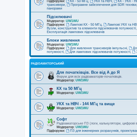
Підфоруми:
КХ - 50 МГц
,
УКХ та НВЧ
,
КХ - УКХ - Н
трансивери
,
Програмне забезпечення для SDR техніки
панорами
Підсилювачі
Модератор:
UW1WU
Підфоруми:
Лампові КХ - 50 МГц
,
Лампові УКХ та НВ
Вузли, конструктив та елементи підсилювачів потужності
Експлуатація лампових підсилювачів
Блоки живлення
Модератор:
UW1WU
Підфоруми:
Для живлення трансиверів імпульсні
,
Дл
потужності
,
Для лампових підсилювачів потужності
,
РАДІОАМАТОРСЬКИЙ
Для початківців. Все від А до Я
Форум для всіх радіоаматорів-початківців.
Модератор:
UW1WU
КХ та 50 МГц
Модератор:
UW1WU
УКХ та НВЧ - 144 МГц та вище
Модератор:
UW1WU
Софт
Радіоаматорське ПЗ (логи, калькулятори, цифрові в
Модератор:
UW1WU
Підфоруми:
ПЗ для інженерних розрахунків, проектува