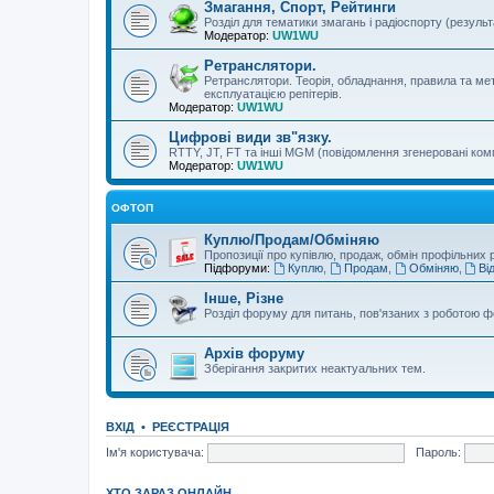
Змагання, Спорт, Рейтинги
Розділ для тематики змагань і радіоспорту (резуль
Модератор:
UW1WU
Ретранслятори.
Ретранслятори. Теорія, обладнання, правила та мет
експлуатацією репітерів.
Модератор:
UW1WU
Цифрові види зв"язку.
RTTY, JT, FT та інші MGM (повідомлення згенеровані ко
Модератор:
UW1WU
ОФТОП
Куплю/Продам/Обміняю
Пропозиції про купівлю, продаж, обмін профільних 
Підфоруми:
Куплю
,
Продам
,
Обміняю
,
Ві
Інше, Різне
Розділ форуму для питань, пов'язаних з роботою фо
Архів форуму
Зберігання закритих неактуальних тем.
ВХІД
•
РЕЄСТРАЦІЯ
Ім'я користувача:
Пароль:
ХТО ЗАРАЗ ОНЛАЙН