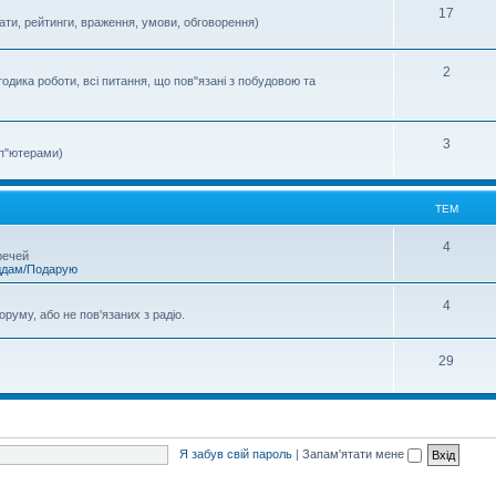
17
тати, рейтинги, враження, умови, обговорення)
2
одика роботи, всі питання, що пов"язані з побудовою та
3
мп"ютерами)
ТЕМ
4
речей
ддам/Подарую
4
руму, або не пов'язаних з радіо.
29
Я забув свій пароль
|
Запам'ятати мене