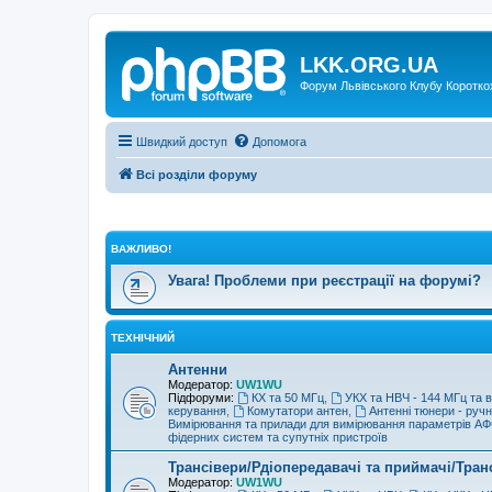
LKK.ORG.UA
Форум Львівського Клубу Коротко
Швидкий доступ
Допомога
Всі розділи форуму
ВАЖЛИВО!
Увага! Проблеми при реєстрації на форумі?
ТЕХНІЧНИЙ
Антенни
Модератор:
UW1WU
Підфоруми:
КХ та 50 МГц
,
УКХ та НВЧ - 144 МГц та 
керування
,
Комутатори антен
,
Антенні тюнери - ручн
Вимірювання та прилади для вимірювання параметрів А
фідерних систем та супутніх пристроїв
Трансівери/Рдіопередавачі та приймачі/Тран
Модератор:
UW1WU