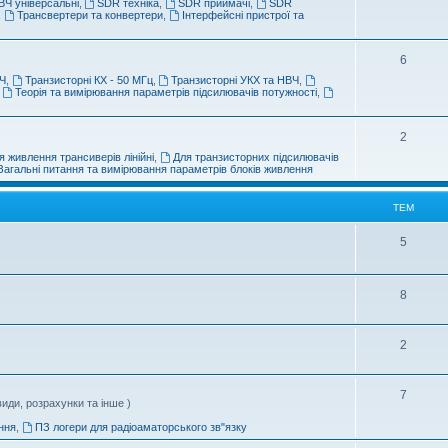
ВЧ універсальні
,
SDR техніка
,
SDR приймачі
,
SDR
,
Трансвертери та конвертери
,
Інтерфейсні пристрої та
6
Ч
,
Транзисторні КХ - 50 МГц
,
Транзисторні УКХ та НВЧ
,
,
Теорія та вимірювання параметрів підсилювачів потужності
,
2
я живлення трансиверів лінійні
,
Для транзисторних підсилювачів
Загальні питання та вимірювання параметрів блоків живлення
ТЕМ
5
8
2
7
иди, розрахунки та інше )
ння
,
ПЗ логери для радіоаматорського зв"язку