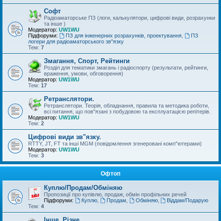
Софт
Радіоаматорське ПЗ (логи, калькулятори, цифрові види, розрахунки
та інше )
Модератор:
UW1WU
Підфоруми:
ПЗ для інженерних розрахунків, проектування
,
ПЗ
логери для радіоаматорського зв"язку
Тем:
7
Змагання, Спорт, Рейтинги
Розділ для тематики змагань і радіоспорту (результати, рейтинги,
враження, умови, обговорення)
Модератор:
UW1WU
Тем:
17
Ретранслятори.
Ретранслятори. Теорія, обладнання, правила та методика роботи,
всі питання, що пов"язані з побудовою та експлуатацією репітерів.
Модератор:
UW1WU
Тем:
2
Цифрові види зв"язку.
RTTY, JT, FT та інші MGM (повідомлення згенеровані комп"ютерами)
Модератор:
UW1WU
Тем:
3
Офтоп
Куплю/Продам/Обміняю
Пропозиції про купівлю, продаж, обмін профільних речей
Підфоруми:
Куплю
,
Продам
,
Обміняю
,
Віддам/Подарую
Тем:
4
Інше, Різне