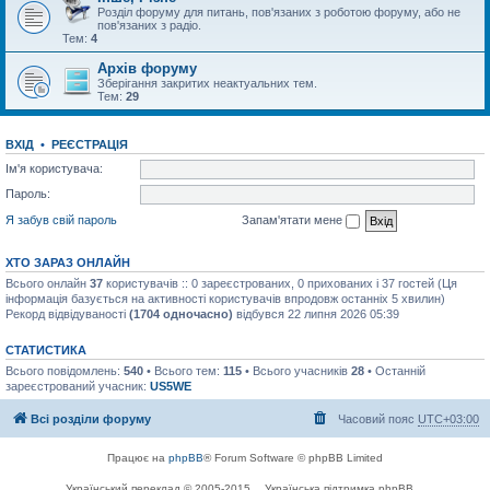
Розділ форуму для питань, пов'язаних з роботою форуму, або не
пов'язаних з радіо.
Тем:
4
Архів форуму
Зберігання закритих неактуальних тем.
Тем:
29
ВХІД
•
РЕЄСТРАЦІЯ
Ім'я користувача:
Пароль:
Я забув свій пароль
Запам'ятати мене
ХТО ЗАРАЗ ОНЛАЙН
Всього онлайн
37
користувачів :: 0 зареєстрованих, 0 прихованих і 37 гостей (Ця
інформація базується на активності користувачів впродовж останніх 5 хвилин)
Рекорд відвідуваності
(1704 одночасно)
відбувся 22 липня 2026 05:39
СТАТИСТИКА
Всього повідомлень:
540
• Всього тем:
115
• Всього учасників
28
• Останній
зареєстрований учасник:
US5WE
Всі розділи форуму
Часовий пояс
UTC+03:00
Працює на
phpBB
® Forum Software © phpBB Limited
Український переклад © 2005-2015
Українська підтримка phpBB