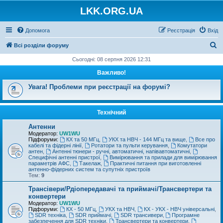
LKK.ORG.UA
Допомога
Реєстрація
Вхід
П
Всі розділи форуму
о
Сьогодні: 08 серпня 2026 12:31
ш
Важливо!
у
Увага! Проблеми при реєстрації на форумі?
к
Технічний
Антенни
Модератор:
UW1WU
Підфоруми:
КХ та 50 МГц
,
УКХ та НВЧ - 144 МГц та вище
,
Все про
кабелі та фідерні лінії
,
Ротатори та пульти керування
,
Комутатори
антен
,
Антенні тюнери - ручні, автоматичні, напівавтоматичні
,
Специфічні антенні пристрої
,
Вимірювання та прилади для вимірювання
параметрів АФС
,
Такелаж
,
Практичні питання при виготовленні
антенно-фідерних систем та супутніх пристроїв
Тем:
9
Трансівери/Рдіопередавачі та приймачі/Трансвертери та
конвертери
Модератор:
UW1WU
Підфоруми:
КХ - 50 МГц
,
УКХ та НВЧ
,
КХ - УКХ - НВЧ універсальні
,
SDR техніка
,
SDR приймачі
,
SDR трансивери
,
Програмне
забезпечення для SDR техніки
,
Трансвертери та конвертери
,