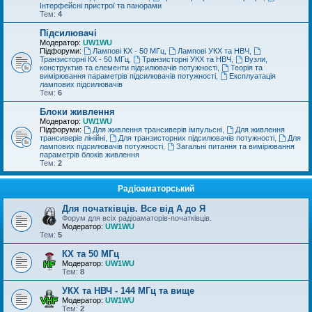
Інтерфейсні пристрої та панорами
Тем:
4
Підсилювачі
Модератор:
UW1WU
Підфоруми:
Лампові КХ - 50 МГц
,
Лампові УКХ та НВЧ
,
Транзисторні КХ - 50 МГц
,
Транзисторні УКХ та НВЧ
,
Вузли,
конструктив та елементи підсилювачів потужності
,
Теорія та
вимірювання параметрів підсилювачів потужності
,
Експлуатація
лампових підсилювачів
Тем:
6
Блоки живлення
Модератор:
UW1WU
Підфоруми:
Для живлення трансиверів імпульсні
,
Для живлення
трансиверів лінійні
,
Для транзисторних підсилювачів потужності
,
Для
лампових підсилювачів потужності
,
Загальні питання та вимірювання
параметрів блоків живлення
Тем:
2
Радіоаматорський
Для початківців. Все від А до Я
Форум для всіх радіоаматорів-початківців.
Модератор:
UW1WU
Тем:
5
КХ та 50 МГц
Модератор:
UW1WU
Тем:
8
УКХ та НВЧ - 144 МГц та вище
Модератор:
UW1WU
Тем:
2