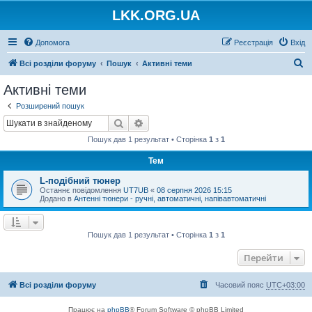
LKK.ORG.UA
Допомога
Реєстрація
Вхід
П
Всі розділи форуму
Пошук
Активні теми
о
Активні теми
ш
Розширений пошук
у
Пошук
Розширений пошук
к
Пошук дав 1 результат • Сторінка
1
з
1
Тем
L-подібний тюнер
Останнє повідомлення
UT7UB
«
08 серпня 2026 15:15
Додано в
Антенні тюнери - ручні, автоматичні, напівавтоматичні
Пошук дав 1 результат • Сторінка
1
з
1
Перейти
Всі розділи форуму
Часовий пояс
UTC+03:00
Працює на
phpBB
® Forum Software © phpBB Limited