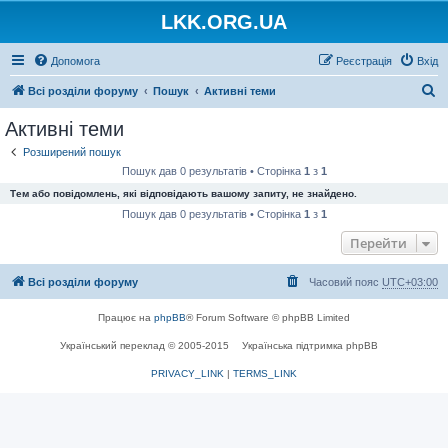
LKK.ORG.UA
Допомога
Реєстрація
Вхід
П
Всі розділи форуму
Пошук
Активні теми
о
Активні теми
ш
Розширений пошук
у
Пошук дав 0 результатів • Сторінка
1
з
1
к
Тем або повідомлень, які відповідають вашому запиту, не знайдено.
Пошук дав 0 результатів • Сторінка
1
з
1
Перейти
Всі розділи форуму
Часовий пояс
UTC+03:00
Працює на
phpBB
® Forum Software © phpBB Limited
Український переклад © 2005-2015
Українська підтримка phpBB
PRIVACY_LINK
|
TERMS_LINK