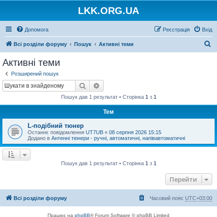
LKK.ORG.UA
Допомога
Реєстрація
Вхід
П
Всі розділи форуму
Пошук
Активні теми
о
Активні теми
ш
Розширений пошук
у
Пошук
Розширений пошук
к
Пошук дав 1 результат • Сторінка
1
з
1
Тем
L-подібний тюнер
Останнє повідомлення
UT7UB
«
08 серпня 2026 15:15
Додано в
Антенні тюнери - ручні, автоматичні, напівавтоматичні
Пошук дав 1 результат • Сторінка
1
з
1
Перейти
Всі розділи форуму
Часовий пояс
UTC+03:00
Працює на
phpBB
® Forum Software © phpBB Limited