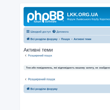
LKK.ORG.UA
Форум Львівського Клубу Коротко
Швидкий доступ
Допомога
Всі розділи форуму
Пошук
Активні теми
Активні теми
Розширений пошук
Тем або повідомлень, які відповідають вашому запиту, не знайдено
Розширений пошук
Всі розділи форуму