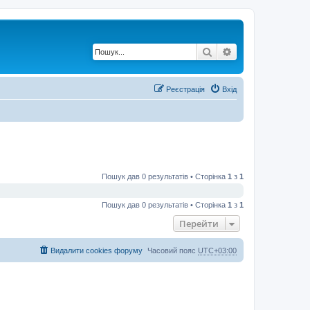
Пошук
Розширений по
Реєстрація
Вхід
Пошук дав 0 результатів • Сторінка
1
з
1
Пошук дав 0 результатів • Сторінка
1
з
1
Перейти
Видалити cookies форуму
Часовий пояс
UTC+03:00