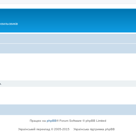
хвильовиків
.
Працює на
phpBB
® Forum Software © phpBB Limited
Український переклад © 2005-2015
Українська підтримка phpBB