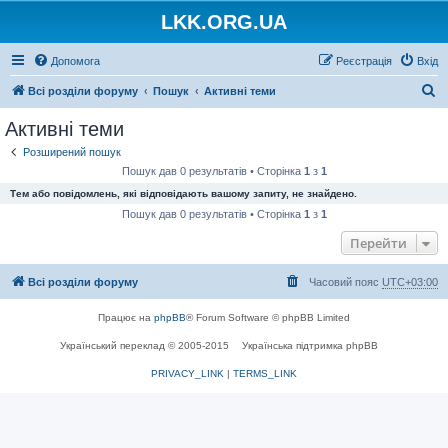
LKK.ORG.UA
Допомога
Реєстрація
Вхід
П
Всі розділи форуму
Пошук
Активні теми
о
Активні теми
ш
Розширений пошук
у
Пошук дав 0 результатів • Сторінка
1
з
1
к
Тем або повідомлень, які відповідають вашому запиту, не знайдено.
Пошук дав 0 результатів • Сторінка
1
з
1
Перейти
Всі розділи форуму
Часовий пояс
UTC+03:00
Працює на
phpBB
® Forum Software © phpBB Limited
Український переклад © 2005-2015
Українська підтримка phpBB
PRIVACY_LINK
|
TERMS_LINK