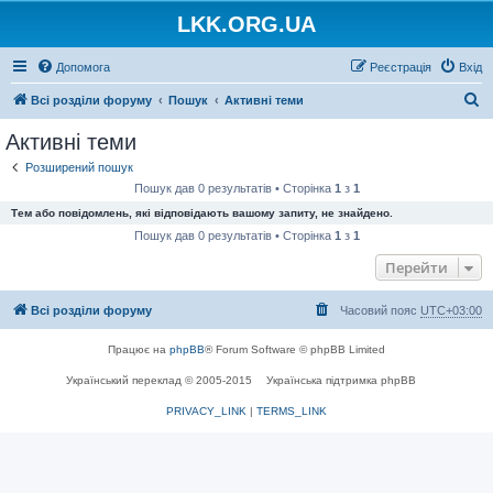
LKK.ORG.UA
Допомога
Реєстрація
Вхід
П
Всі розділи форуму
Пошук
Активні теми
о
Активні теми
ш
Розширений пошук
у
Пошук дав 0 результатів • Сторінка
1
з
1
к
Тем або повідомлень, які відповідають вашому запиту, не знайдено.
Пошук дав 0 результатів • Сторінка
1
з
1
Перейти
Всі розділи форуму
Часовий пояс
UTC+03:00
Працює на
phpBB
® Forum Software © phpBB Limited
Український переклад © 2005-2015
Українська підтримка phpBB
PRIVACY_LINK
|
TERMS_LINK