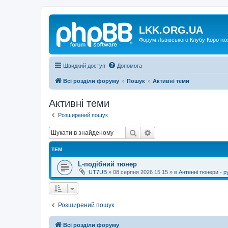
LKK.ORG.UA
Форум Львівського Клубу Коротко
Швидкий доступ
Допомога
Всі розділи форуму
Пошук
Активні теми
Активні теми
Розширений пошук
Пошук
Розширений пошук
ТЕМ
L-подібний тюнер
UT7UB
»
08 серпня 2026 15:15
» в
Антенні тюнери - р
Розширений пошук
Всі розділи форуму