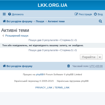
LKK.ORG.UA
Допомога
Реєстрація
Вхід
П
Всі розділи форуму
Пошук
Активні теми
о
Активні теми
ш
Розширений пошук
у
Пошук дав 0 результатів • Сторінка
1
з
1
к
Тем або повідомлень, які відповідають вашому запиту, не знайдено.
Пошук дав 0 результатів • Сторінка
1
з
1
Перейти
Всі розділи форуму
Часовий пояс
UTC+03:00
Працює на
phpBB
® Forum Software © phpBB Limited
Український переклад © 2005-2015
Українська підтримка phpBB
PRIVACY_LINK
|
TERMS_LINK