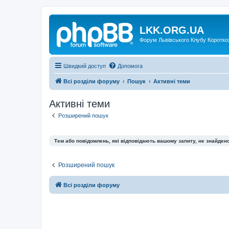
LKK.ORG.UA
Форум Львівського Клубу Коротко
Швидкий доступ
Допомога
Всі розділи форуму
Пошук
Активні теми
Активні теми
Розширений пошук
Тем або повідомлень, які відповідають вашому запиту, не знайдено
Розширений пошук
Всі розділи форуму