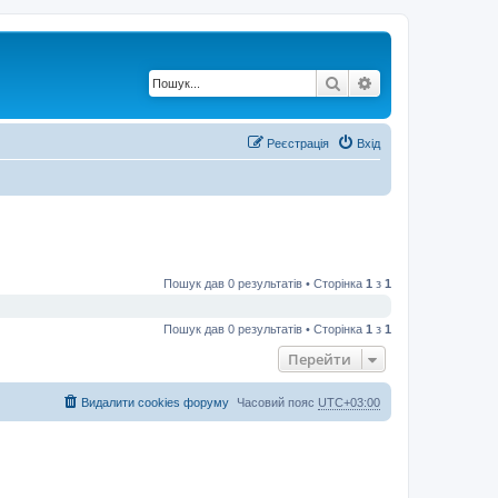
Пошук
Розширений по
Реєстрація
Вхід
Пошук дав 0 результатів • Сторінка
1
з
1
Пошук дав 0 результатів • Сторінка
1
з
1
Перейти
Видалити cookies форуму
Часовий пояс
UTC+03:00