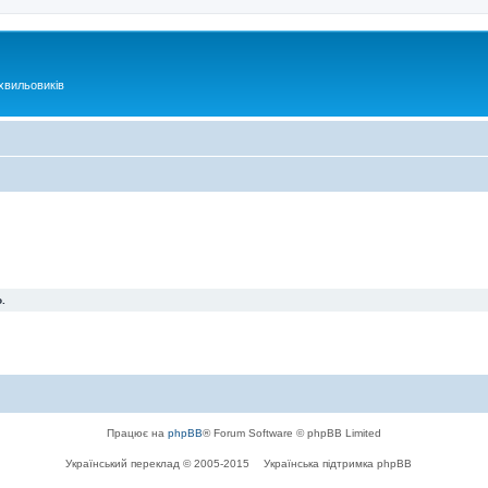
хвильовиків
.
Працює на
phpBB
® Forum Software © phpBB Limited
Український переклад © 2005-2015
Українська підтримка phpBB