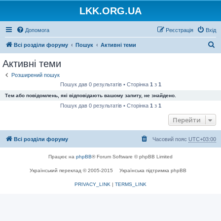
LKK.ORG.UA
Допомога
Реєстрація
Вхід
П
Всі розділи форуму
Пошук
Активні теми
о
Активні теми
ш
Розширений пошук
у
Пошук дав 0 результатів • Сторінка
1
з
1
к
Тем або повідомлень, які відповідають вашому запиту, не знайдено.
Пошук дав 0 результатів • Сторінка
1
з
1
Перейти
Всі розділи форуму
Часовий пояс
UTC+03:00
Працює на
phpBB
® Forum Software © phpBB Limited
Український переклад © 2005-2015
Українська підтримка phpBB
PRIVACY_LINK
|
TERMS_LINK