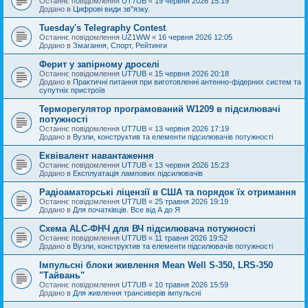
Останнє повідомлення
UT7UB
«
19 червня 2026 15:19
Додано в
Цифрові види зв"язку.
Tuesday's Telegraphy Contest
Останнє повідомлення
UZ1WW
«
16 червня 2026 12:05
Додано в
Змагання, Спорт, Рейтинги
Ферит у запірному дроселі
Останнє повідомлення
UT7UB
«
15 червня 2026 20:18
Додано в
Практичні питання при виготовленні антенно-фідерних систем та
супутніх пристроїв
Терморегулятор програмований W1209 в підсилювачі
потужності
Останнє повідомлення
UT7UB
«
13 червня 2026 17:19
Додано в
Вузли, конструктив та елементи підсилювачів потужності
Еквівалент навантаження
Останнє повідомлення
UT7UB
«
13 червня 2026 15:23
Додано в
Експлуатація лампових підсилювачів
Радіоаматорські ліцензії в США та порядок їх отримання
Останнє повідомлення
UT7UB
«
25 травня 2026 19:19
Додано в
Для початківців. Все від А до Я
Схема ALC-ФНЧ для ВЧ підсилювача потужності
Останнє повідомлення
UT7UB
«
11 травня 2026 19:52
Додано в
Вузли, конструктив та елементи підсилювачів потужності
Імпульсні блоки живлення Mean Well S-350, LRS-350
"Тайвань"
Останнє повідомлення
UT7UB
«
10 травня 2026 15:59
Додано в
Для живлення трансиверів імпульсні