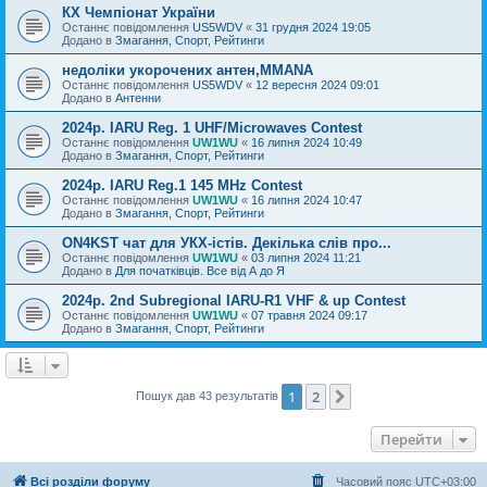
КХ Чемпіонат України
Останнє повідомлення
US5WDV
«
31 грудня 2024 19:05
Додано в
Змагання, Спорт, Рейтинги
недоліки укорочених антен,MMANA
Останнє повідомлення
US5WDV
«
12 вересня 2024 09:01
Додано в
Антенни
2024р. IARU Reg. 1 UHF/Microwaves Contest
Останнє повідомлення
UW1WU
«
16 липня 2024 10:49
Додано в
Змагання, Спорт, Рейтинги
2024р. IARU Reg.1 145 MHz Contest
Останнє повідомлення
UW1WU
«
16 липня 2024 10:47
Додано в
Змагання, Спорт, Рейтинги
ON4KST чат для УКХ-істів. Декілька слів про...
Останнє повідомлення
UW1WU
«
03 липня 2024 11:21
Додано в
Для початківців. Все від А до Я
2024р. 2nd Subregional IARU-R1 VHF & up Contest
Останнє повідомлення
UW1WU
«
07 травня 2024 09:17
Додано в
Змагання, Спорт, Рейтинги
1
2
Далі
Пошук дав 43 результатів
Перейти
Всі розділи форуму
Часовий пояс
UTC+03:00