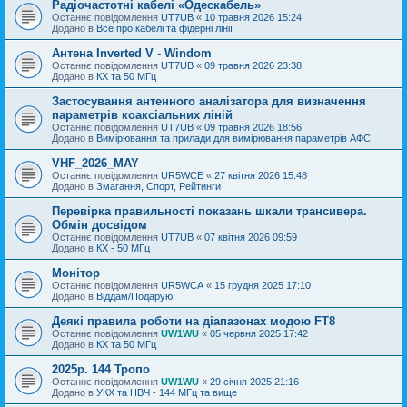
Радіочастотні кабелі «Одескабель»
Останнє повідомлення
UT7UB
«
10 травня 2026 15:24
Додано в
Все про кабелі та фідерні лінії
Антена Inverted V - Windom
Останнє повідомлення
UT7UB
«
09 травня 2026 23:38
Додано в
КХ та 50 МГц
Застосування антенного аналізатора для визначення
параметрів коаксіальних ліній
Останнє повідомлення
UT7UB
«
09 травня 2026 18:56
Додано в
Вимірювання та прилади для вимірювання параметрів АФС
VHF_2026_MAY
Останнє повідомлення
UR5WCE
«
27 квітня 2026 15:48
Додано в
Змагання, Спорт, Рейтинги
Перевірка правильності показань шкали трансивера.
Обмін досвідом
Останнє повідомлення
UT7UB
«
07 квітня 2026 09:59
Додано в
КХ - 50 МГц
Монітор
Останнє повідомлення
UR5WCA
«
15 грудня 2025 17:10
Додано в
Віддам/Подарую
Деякі правила роботи на діапазонах модою FT8
Останнє повідомлення
UW1WU
«
05 червня 2025 17:42
Додано в
КХ та 50 МГц
2025р. 144 Тропо
Останнє повідомлення
UW1WU
«
29 січня 2025 21:16
Додано в
УКХ та НВЧ - 144 МГц та вище