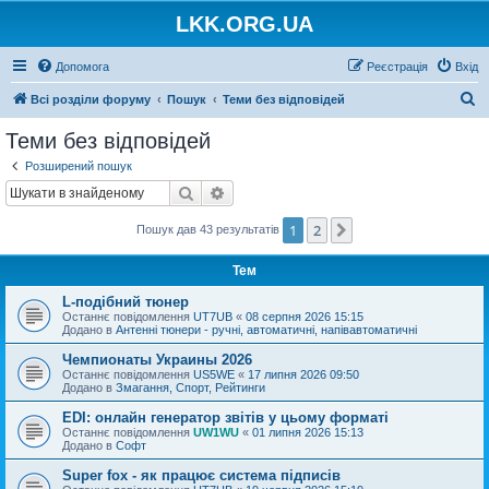
LKK.ORG.UA
Допомога
Реєстрація
Вхід
П
Всі розділи форуму
Пошук
Теми без відповідей
о
Теми без відповідей
ш
Розширений пошук
у
Пошук
Розширений пошук
к
1
2
Далі
Пошук дав 43 результатів
Тем
L-подібний тюнер
Останнє повідомлення
UT7UB
«
08 серпня 2026 15:15
Додано в
Антенні тюнери - ручні, автоматичні, напівавтоматичні
Чемпионаты Украины 2026
Останнє повідомлення
US5WE
«
17 липня 2026 09:50
Додано в
Змагання, Спорт, Рейтинги
EDI: онлайн генератор звітів у цьому форматі
Останнє повідомлення
UW1WU
«
01 липня 2026 15:13
Додано в
Софт
Super fox - як працює система підписів