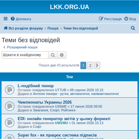
LKK.ORG.UA
Допомога
Реєстрація
Вхід
П
Всі розділи форуму
Пошук
Теми без відповідей
о
Теми без відповідей
ш
Розширений пошук
у
Пошук
Розширений пошук
к
1
2
Далі
Пошук дав 43 результатів
Тем
L-подібний тюнер
Останнє повідомлення
UT7UB
«
08 серпня 2026 15:15
Додано в
Антенні тюнери - ручні, автоматичні, напівавтоматичні
Чемпионаты Украины 2026
Останнє повідомлення
US5WE
«
17 липня 2026 09:50
Додано в
Змагання, Спорт, Рейтинги
EDI: онлайн генератор звітів у цьому форматі
Останнє повідомлення
UW1WU
«
01 липня 2026 15:13
Додано в
Софт
Super fox - як працює система підписів