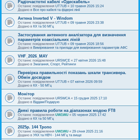
Радіочастотні кабелі «Одескабель»
Останнє повідомлення
UT7UB
«
10 травня 2026 15:24
Додано в
Все про кабелі та фідерні лінії
Антена Inverted V - Windom
Останнє повідомлення
UT7UB
«
09 травня 2026 23:38
Додано в
КХ та 50 МГц
Застосування антенного аналізатора для визначення
параметрів коаксіальних ліній
Останнє повідомлення
UT7UB
«
09 травня 2026 18:56
Додано в
Вимірювання та прилади для вимірювання параметрів АФС
VHF_2026_MAY
Останнє повідомлення
UR5WCE
«
27 квітня 2026 15:48
Додано в
Змагання, Спорт, Рейтинги
Перевірка правильності показань шкали трансивера.
Обмін досвідом
Останнє повідомлення
UT7UB
«
07 квітня 2026 09:59
Додано в
КХ - 50 МГц
Монітор
Останнє повідомлення
UR5WCA
«
15 грудня 2025 17:10
Додано в
Віддам/Подарую
Деякі правила роботи на діапазонах модою FT8
Останнє повідомлення
UW1WU
«
05 червня 2025 17:42
Додано в
КХ та 50 МГц
2025р. 144 Тропо
Останнє повідомлення
UW1WU
«
29 січня 2025 21:16
Додано в
УКХ та НВЧ - 144 МГц та вище