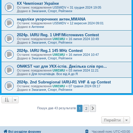
КХ Чемпіонат України
Останнє повідомлення
US5WDV
«
31 грудня 2024 19:05
Додано в
Змагання, Спорт, Рейтинги
недоліки укорочених антен,MMANA
Останнє повідомлення
US5WDV
«
12 вересня 2024 09:01
Додано в
Антенни
2024р. IARU Reg. 1 UHF/Microwaves Contest
Останнє повідомлення
UW1WU
«
16 липня 2024 10:49
Додано в
Змагання, Спорт, Рейтинги
2024р. IARU Reg.1 145 MHz Contest
Останнє повідомлення
UW1WU
«
16 липня 2024 10:47
Додано в
Змагання, Спорт, Рейтинги
ON4KST чат для УКХ-істів. Декілька слів про...
Останнє повідомлення
UW1WU
«
03 липня 2024 11:21
Додано в
Для початківців. Все від А до Я
2024р. 2nd Subregional IARU-R1 VHF & up Contest
Останнє повідомлення
UW1WU
«
07 травня 2024 09:17
Додано в
Змагання, Спорт, Рейтинги
1
2
Далі
Пошук дав 43 результатів
Перейти
Всі розділи форуму
Часовий пояс
UTC+03:00