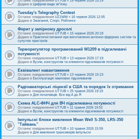
Останнє повідомлення
UT7UB
«
19 червня 2026 15:19
Додано в
Цифрові види зв"язку.
Tuesday's Telegraphy Contest
Останнє повідомлення
UZ1WW
«
16 червня 2026 12:05
Додано в
Змагання, Спорт, Рейтинги
Ферит у запірному дроселі
Останнє повідомлення
UT7UB
«
15 червня 2026 20:18
Додано в
Практичні питання при виготовленні антенно-фідерних систем та
супутніх пристроїв
Терморегулятор програмований W1209 в підсилювачі
потужності
Останнє повідомлення
UT7UB
«
13 червня 2026 17:19
Додано в
Вузли, конструктив та елементи підсилювачів потужності
Еквівалент навантаження
Останнє повідомлення
UT7UB
«
13 червня 2026 15:23
Додано в
Експлуатація лампових підсилювачів
Радіоаматорські ліцензії в США та порядок їх отримання
Останнє повідомлення
UT7UB
«
25 травня 2026 19:19
Додано в
Для початківців. Все від А до Я
Схема ALC-ФНЧ для ВЧ підсилювача потужності
Останнє повідомлення
UT7UB
«
11 травня 2026 19:52
Додано в
Вузли, конструктив та елементи підсилювачів потужності
Імпульсні блоки живлення Mean Well S-350, LRS-350
"Тайвань"
Останнє повідомлення
UT7UB
«
10 травня 2026 15:59
Додано в
Для живлення трансиверів імпульсні