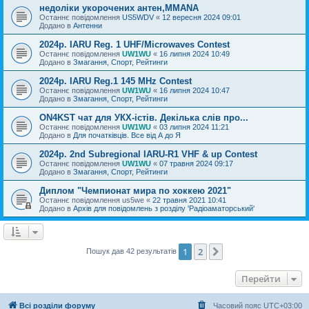
недоліки укорочених антен,MMANA
Останнє повідомлення
US5WDV
«
12 вересня 2024 09:01
Додано в
Антенни
2024р. IARU Reg. 1 UHF/Microwaves Contest
Останнє повідомлення
UW1WU
«
16 липня 2024 10:49
Додано в
Змагання, Спорт, Рейтинги
2024р. IARU Reg.1 145 MHz Contest
Останнє повідомлення
UW1WU
«
16 липня 2024 10:47
Додано в
Змагання, Спорт, Рейтинги
ON4KST чат для УКХ-істів. Декілька слів про...
Останнє повідомлення
UW1WU
«
03 липня 2024 11:21
Додано в
Для початківців. Все від А до Я
2024р. 2nd Subregional IARU-R1 VHF & up Contest
Останнє повідомлення
UW1WU
«
07 травня 2024 09:17
Додано в
Змагання, Спорт, Рейтинги
Диплом "Чемпионат мира по хоккею 2021"
Останнє повідомлення
us5we
«
22 травня 2021 10:41
Додано в
Архів для повідомлень з розділу 'Радіоаматорський'
1
2
Далі
Пошук дав 42 результатів
Перейти
Всі розділи форуму
Часовий пояс
UTC+03:00