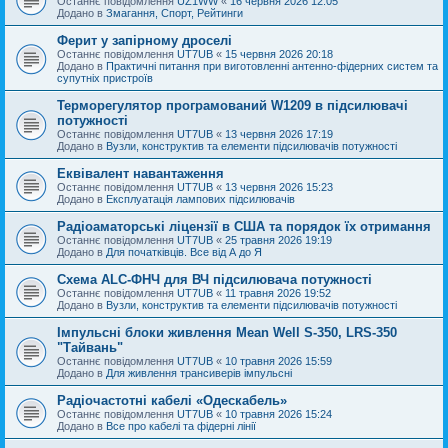
Останнє повідомлення
UZ1WW
«
16 червня 2026 12:05
Додано в
Змагання, Спорт, Рейтинги
Ферит у запірному дроселі
Останнє повідомлення
UT7UB
«
15 червня 2026 20:18
Додано в
Практичні питання при виготовленні антенно-фідерних систем та
супутніх пристроїв
Терморегулятор програмований W1209 в підсилювачі
потужності
Останнє повідомлення
UT7UB
«
13 червня 2026 17:19
Додано в
Вузли, конструктив та елементи підсилювачів потужності
Еквівалент навантаження
Останнє повідомлення
UT7UB
«
13 червня 2026 15:23
Додано в
Експлуатація лампових підсилювачів
Радіоаматорські ліцензії в США та порядок їх отримання
Останнє повідомлення
UT7UB
«
25 травня 2026 19:19
Додано в
Для початківців. Все від А до Я
Схема ALC-ФНЧ для ВЧ підсилювача потужності
Останнє повідомлення
UT7UB
«
11 травня 2026 19:52
Додано в
Вузли, конструктив та елементи підсилювачів потужності
Імпульсні блоки живлення Mean Well S-350, LRS-350
"Тайвань"
Останнє повідомлення
UT7UB
«
10 травня 2026 15:59
Додано в
Для живлення трансиверів імпульсні
Радіочастотні кабелі «Одескабель»
Останнє повідомлення
UT7UB
«
10 травня 2026 15:24
Додано в
Все про кабелі та фідерні лінії