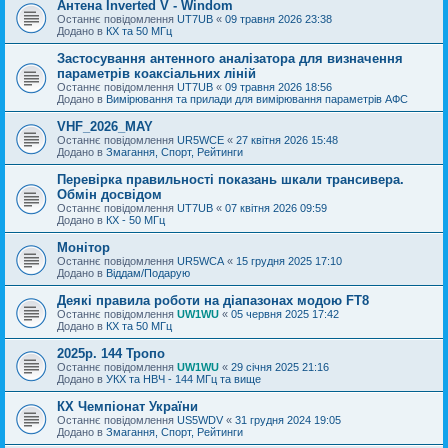
Антена Inverted V - Windom
Останнє повідомлення
UT7UB
«
09 травня 2026 23:38
Додано в
КХ та 50 МГц
Застосування антенного аналізатора для визначення
параметрів коаксіальних ліній
Останнє повідомлення
UT7UB
«
09 травня 2026 18:56
Додано в
Вимірювання та прилади для вимірювання параметрів АФС
VHF_2026_MAY
Останнє повідомлення
UR5WCE
«
27 квітня 2026 15:48
Додано в
Змагання, Спорт, Рейтинги
Перевірка правильності показань шкали трансивера.
Обмін досвідом
Останнє повідомлення
UT7UB
«
07 квітня 2026 09:59
Додано в
КХ - 50 МГц
Монітор
Останнє повідомлення
UR5WCA
«
15 грудня 2025 17:10
Додано в
Віддам/Подарую
Деякі правила роботи на діапазонах модою FT8
Останнє повідомлення
UW1WU
«
05 червня 2025 17:42
Додано в
КХ та 50 МГц
2025р. 144 Тропо
Останнє повідомлення
UW1WU
«
29 січня 2025 21:16
Додано в
УКХ та НВЧ - 144 МГц та вище
КХ Чемпіонат України
Останнє повідомлення
US5WDV
«
31 грудня 2024 19:05
Додано в
Змагання, Спорт, Рейтинги