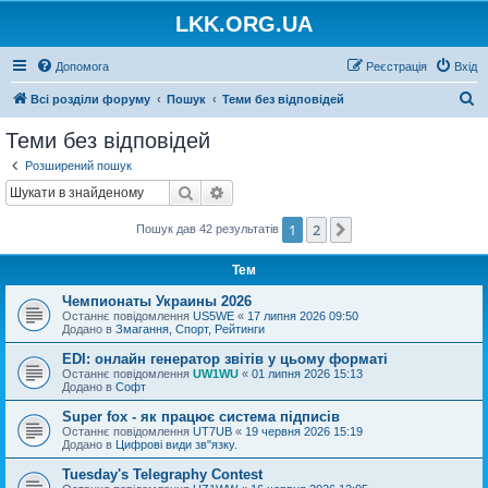
LKK.ORG.UA
Допомога
Реєстрація
Вхід
П
Всі розділи форуму
Пошук
Теми без відповідей
о
Теми без відповідей
ш
Розширений пошук
у
Пошук
Розширений пошук
к
1
2
Далі
Пошук дав 42 результатів
Тем
Чемпионаты Украины 2026
Останнє повідомлення
US5WE
«
17 липня 2026 09:50
Додано в
Змагання, Спорт, Рейтинги
EDI: онлайн генератор звітів у цьому форматі
Останнє повідомлення
UW1WU
«
01 липня 2026 15:13
Додано в
Софт
Super fox - як працює система підписів
Останнє повідомлення
UT7UB
«
19 червня 2026 15:19
Додано в
Цифрові види зв"язку.
Tuesday's Telegraphy Contest