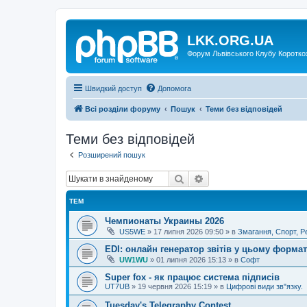
LKK.ORG.UA
Форум Львівського Клубу Коротко
Швидкий доступ
Допомога
Всі розділи форуму
Пошук
Теми без відповідей
Теми без відповідей
Розширений пошук
Пошук
Розширений пошук
ТЕМ
Чемпионаты Украины 2026
US5WE
»
17 липня 2026 09:50
» в
Змагання, Спорт, Р
EDI: онлайн генератор звітів у цьому формат
UW1WU
»
01 липня 2026 15:13
» в
Софт
Super fox - як працює система підписів
UT7UB
»
19 червня 2026 15:19
» в
Цифрові види зв"язку.
Tuesday's Telegraphy Contest