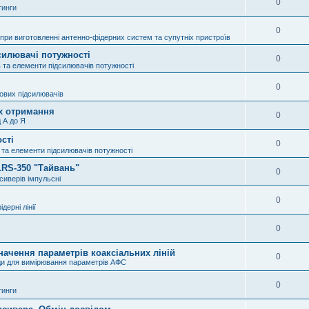
0
тинги
0
при виготовленні антенно-фідерних систем та супутніх пристроїв
силювачі потужності
0
 та елементи підсилювачів потужності
0
ових підсилювачів
їх отримання
0
д А до Я
сті
0
 та елементи підсилювачів потужності
LRS-350 "Тайвань"
0
сиверів імпульсні
0
дерні лінії
0
начення параметрів коаксіальних ліній
0
ди для вимірювання параметрів АФС
0
тинги