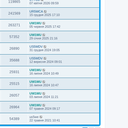
119865
07 квітня 2026 09:59
UR5WCA
241569
15 грудня 2025 17:10
UW1WU
263271
05 червня 2025 17:42
UW1WU
57352
29 січня 2025 21:16
US5WDV
26890
31 грудня 2024 19:05
US5WDV
35688
12 вересня 2024 09:01
UW1WU
25931
16 липня 2024 10:49
UW1WU
25515
16 липня 2024 10:47
UW1WU
26057
03 липня 2024 11:21
UW1WU
26964
07 травня 2024 09:17
us5we
54389
22 травня 2021 10:41