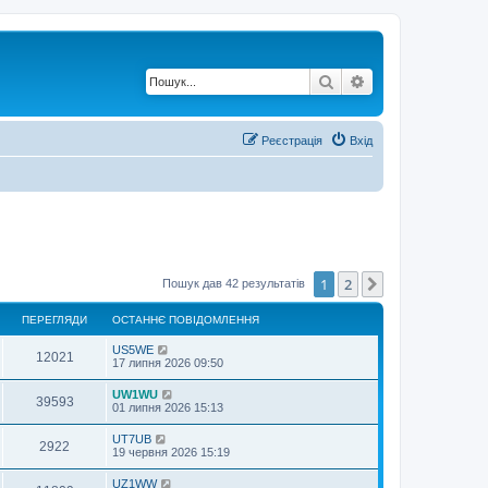
Пошук
Розширений по
Реєстрація
Вхід
1
2
Далі
Пошук дав 42 результатів
ПЕРЕГЛЯДИ
ОСТАННЄ ПОВІДОМЛЕННЯ
US5WE
12021
17 липня 2026 09:50
UW1WU
39593
01 липня 2026 15:13
UT7UB
2922
19 червня 2026 15:19
UZ1WW