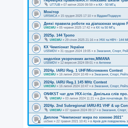
Перевірка правильності показань шкали тра
UT7UB
»
07 квітня 2026 09:59
» в
КХ - 50 МГц
Монітор
UR5WCA
»
15 грудня 2025 17:10
» в
Віддам/Подарую
Деякі правила роботи на діапазонах модою 
UW1WU
»
05 червня 2025 17:42
» в
КХ та 50 МГц
2025р. 144 Тропо
UW1WU
»
29 січня 2025 21:16
» в
УКХ та НВЧ - 144 М
КХ Чемпіонат України
US5WDV
»
31 грудня 2024 19:05
» в
Змагання, Спорт, Рей
недоліки укорочених антен,MMANA
US5WDV
»
12 вересня 2024 09:01
» в
Антенни
2024р. IARU Reg. 1 UHF/Microwaves Contest
UW1WU
»
16 липня 2024 10:49
» в
Змагання, Спорт, Рейт
2024р. IARU Reg.1 145 MHz Contest
UW1WU
»
16 липня 2024 10:47
» в
Змагання, Спорт, Рейт
ON4KST чат для УКХ-істів. Декілька слів про.
UW1WU
»
03 липня 2024 11:21
» в
Для початківців. Вс
2024р. 2nd Subregional IARU-R1 VHF & up Con
UW1WU
»
07 травня 2024 09:17
» в
Змагання, Спорт,
Диплом "Чемпионат мира по хоккею 2021"
us5we
»
22 травня 2021 10:41
» в
Архів для повідомлень з