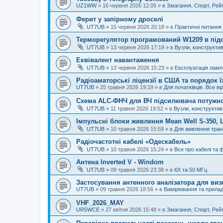
UZ1WW
»
16 червня 2026 12:05
» в
Змагання, Спорт, Рей
Ферит у запірному дроселі
UT7UB
»
15 червня 2026 20:18
» в
Практичні питання 
Терморегулятор програмований W1209 в під
UT7UB
»
13 червня 2026 17:19
» в
Вузли, конструктив
Еквівалент навантаження
UT7UB
»
13 червня 2026 15:23
» в
Експлуатація ламп
Радіоаматорські ліцензії в США та порядок 
UT7UB
»
25 травня 2026 19:19
» в
Для початківців. Все ві
Схема ALC-ФНЧ для ВЧ підсилювача потужно
UT7UB
»
11 травня 2026 19:52
» в
Вузли, конструктив
Імпульсні блоки живлення Mean Well S-350, 
UT7UB
»
10 травня 2026 15:59
» в
Для живлення тран
Радіочастотні кабелі «Одескабель»
UT7UB
»
10 травня 2026 15:24
» в
Все про кабелі та фі
Антена Inverted V - Windom
UT7UB
»
09 травня 2026 23:38
» в
КХ та 50 МГц
Застосування антенного аналізатора для виз
UT7UB
»
09 травня 2026 18:56
» в
Вимірювання та прила
VHF_2026_MAY
UR5WCE
»
27 квітня 2026 15:48
» в
Змагання, Спорт, Рей