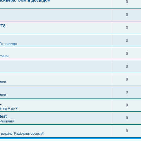
нсивера. Обмін досвідом
0
0
FT8
0
0
Гц та вище
0
тинги
0
0
инги
0
инги
..
0
е від А до Я
test
0
 Рейтинги
0
 розділу 'Радіоаматорський'