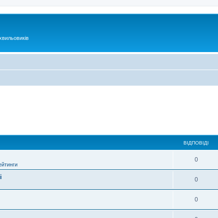
хвильовиків
ВІДПОВІДІ
0
ейтинги
і
0
0