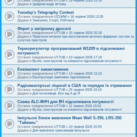
Останнє повідомлення
UT7UB
«
19 червня 2026 15:19
Додано в
Цифрові види зв"язку.
Tuesday's Telegraphy Contest
Останнє повідомлення
UZ1WW
«
16 червня 2026 12:05
Додано в
Змагання, Спорт, Рейтинги
Ферит у запірному дроселі
Останнє повідомлення
UT7UB
«
15 червня 2026 20:18
Додано в
Практичні питання при виготовленні антенно-фідерних систем та
супутніх пристроїв
Терморегулятор програмований W1209 в підсилювачі
потужності
Останнє повідомлення
UT7UB
«
13 червня 2026 17:19
Додано в
Вузли, конструктив та елементи підсилювачів потужності
Еквівалент навантаження
Останнє повідомлення
UT7UB
«
13 червня 2026 15:23
Додано в
Експлуатація лампових підсилювачів
Радіоаматорські ліцензії в США та порядок їх отримання
Останнє повідомлення
UT7UB
«
25 травня 2026 19:19
Додано в
Для початківців. Все від А до Я
Схема ALC-ФНЧ для ВЧ підсилювача потужності
Останнє повідомлення
UT7UB
«
11 травня 2026 19:52
Додано в
Вузли, конструктив та елементи підсилювачів потужності
Імпульсні блоки живлення Mean Well S-350, LRS-350
"Тайвань"
Останнє повідомлення
UT7UB
«
10 травня 2026 15:59
Додано в
Для живлення трансиверів імпульсні