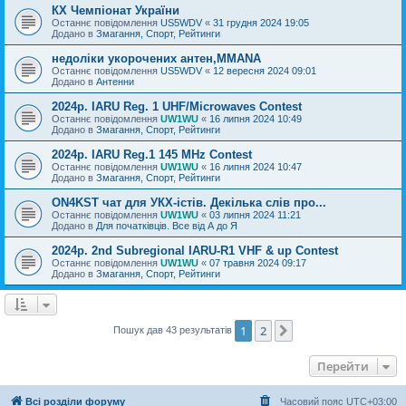
КХ Чемпіонат України
Останнє повідомлення
US5WDV
«
31 грудня 2024 19:05
Додано в
Змагання, Спорт, Рейтинги
недоліки укорочених антен,MMANA
Останнє повідомлення
US5WDV
«
12 вересня 2024 09:01
Додано в
Антенни
2024р. IARU Reg. 1 UHF/Microwaves Contest
Останнє повідомлення
UW1WU
«
16 липня 2024 10:49
Додано в
Змагання, Спорт, Рейтинги
2024р. IARU Reg.1 145 MHz Contest
Останнє повідомлення
UW1WU
«
16 липня 2024 10:47
Додано в
Змагання, Спорт, Рейтинги
ON4KST чат для УКХ-істів. Декілька слів про...
Останнє повідомлення
UW1WU
«
03 липня 2024 11:21
Додано в
Для початківців. Все від А до Я
2024р. 2nd Subregional IARU-R1 VHF & up Contest
Останнє повідомлення
UW1WU
«
07 травня 2024 09:17
Додано в
Змагання, Спорт, Рейтинги
1
2
Далі
Пошук дав 43 результатів
Перейти
Всі розділи форуму
Часовий пояс
UTC+03:00