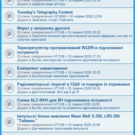
Останнє повідомлення
UT7UB
«
19 червня 2026 15:19
Додано в
Цифрові види зв"язку.
Tuesday's Telegraphy Contest
Останнє повідомлення
UZ1WW
«
16 червня 2026 12:05
Додано в
Змагання, Спорт, Рейтинги
Ферит у запірному дроселі
Останнє повідомлення
UT7UB
«
15 червня 2026 20:18
Додано в
Практичні питання при виготовленні антенно-фідерних систем та
супутніх пристроїв
Терморегулятор програмований W1209 в підсилювачі
потужності
Останнє повідомлення
UT7UB
«
13 червня 2026 17:19
Додано в
Вузли, конструктив та елементи підсилювачів потужності
Еквівалент навантаження
Останнє повідомлення
UT7UB
«
13 червня 2026 15:23
Додано в
Експлуатація лампових підсилювачів
Радіоаматорські ліцензії в США та порядок їх отримання
Останнє повідомлення
UT7UB
«
25 травня 2026 19:19
Додано в
Для початківців. Все від А до Я
Схема ALC-ФНЧ для ВЧ підсилювача потужності
Останнє повідомлення
UT7UB
«
11 травня 2026 19:52
Додано в
Вузли, конструктив та елементи підсилювачів потужності
Імпульсні блоки живлення Mean Well S-350, LRS-350
"Тайвань"
Останнє повідомлення
UT7UB
«
10 травня 2026 15:59
Додано в
Для живлення трансиверів імпульсні