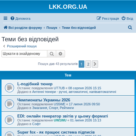
LKK.ORG.UA
Допомога
Реєстрація
Вхід
П
Всі розділи форуму
Пошук
Теми без відповідей
о
Теми без відповідей
ш
Розширений пошук
у
Пошук
Розширений пошук
к
1
2
Далі
Пошук дав 43 результатів
Тем
L-подібний тюнер
Останнє повідомлення
UT7UB
«
08 серпня 2026 15:15
Додано в
Антенні тюнери - ручні, автоматичні, напівавтоматичні
Чемпионаты Украины 2026
Останнє повідомлення
US5WE
«
17 липня 2026 09:50
Додано в
Змагання, Спорт, Рейтинги
EDI: онлайн генератор звітів у цьому форматі
Останнє повідомлення
UW1WU
«
01 липня 2026 15:13
Додано в
Софт
Super fox - як працює система підписів