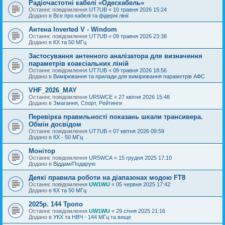
Радіочастотні кабелі «Одескабель»
Останнє повідомлення
UT7UB
«
10 травня 2026 15:24
Додано в
Все про кабелі та фідерні лінії
Антена Inverted V - Windom
Останнє повідомлення
UT7UB
«
09 травня 2026 23:38
Додано в
КХ та 50 МГц
Застосування антенного аналізатора для визначення
параметрів коаксіальних ліній
Останнє повідомлення
UT7UB
«
09 травня 2026 18:56
Додано в
Вимірювання та прилади для вимірювання параметрів АФС
VHF_2026_MAY
Останнє повідомлення
UR5WCE
«
27 квітня 2026 15:48
Додано в
Змагання, Спорт, Рейтинги
Перевірка правильності показань шкали трансивера.
Обмін досвідом
Останнє повідомлення
UT7UB
«
07 квітня 2026 09:59
Додано в
КХ - 50 МГц
Монітор
Останнє повідомлення
UR5WCA
«
15 грудня 2025 17:10
Додано в
Віддам/Подарую
Деякі правила роботи на діапазонах модою FT8
Останнє повідомлення
UW1WU
«
05 червня 2025 17:42
Додано в
КХ та 50 МГц
2025р. 144 Тропо
Останнє повідомлення
UW1WU
«
29 січня 2025 21:16
Додано в
УКХ та НВЧ - 144 МГц та вище