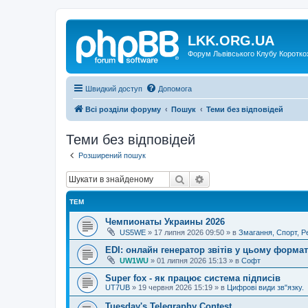
LKK.ORG.UA
Форум Львівського Клубу Коротко
Швидкий доступ
Допомога
Всі розділи форуму
Пошук
Теми без відповідей
Теми без відповідей
Розширений пошук
Пошук
Розширений пошук
ТЕМ
Чемпионаты Украины 2026
US5WE
»
17 липня 2026 09:50
» в
Змагання, Спорт, Р
EDI: онлайн генератор звітів у цьому формат
UW1WU
»
01 липня 2026 15:13
» в
Софт
Super fox - як працює система підписів
UT7UB
»
19 червня 2026 15:19
» в
Цифрові види зв"язку.
Tuesday's Telegraphy Contest