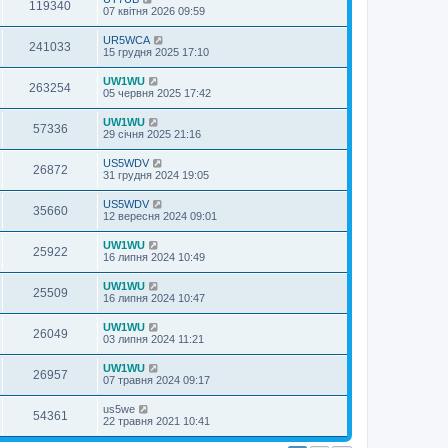
119340
07 квітня 2026 09:59
UR5WCA
241033
15 грудня 2025 17:10
UW1WU
263254
05 червня 2025 17:42
UW1WU
57336
29 січня 2025 21:16
US5WDV
26872
31 грудня 2024 19:05
US5WDV
35660
12 вересня 2024 09:01
UW1WU
25922
16 липня 2024 10:49
UW1WU
25509
16 липня 2024 10:47
UW1WU
26049
03 липня 2024 11:21
UW1WU
26957
07 травня 2024 09:17
us5we
54361
22 травня 2021 10:41