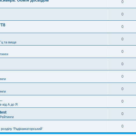
нсивера. Обмін досвідом
0
0
FT8
0
0
Гц та вище
0
тинги
0
0
инги
0
инги
..
0
е від А до Я
test
0
 Рейтинги
0
 розділу 'Радіоаматорський'