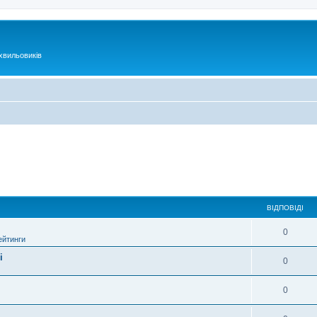
хвильовиків
ВІДПОВІДІ
0
ейтинги
і
0
0