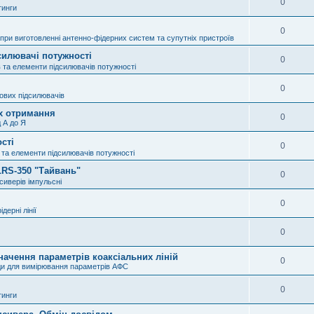
0
тинги
0
при виготовленні антенно-фідерних систем та супутніх пристроїв
силювачі потужності
0
 та елементи підсилювачів потужності
0
ових підсилювачів
їх отримання
0
д А до Я
сті
0
 та елементи підсилювачів потужності
LRS-350 "Тайвань"
0
сиверів імпульсні
0
дерні лінії
0
начення параметрів коаксіальних ліній
0
ди для вимірювання параметрів АФС
0
тинги