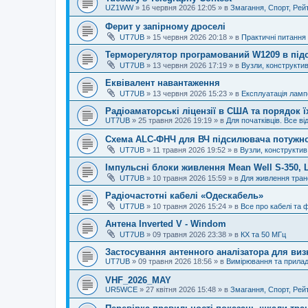
UZ1WW
»
16 червня 2026 12:05
» в
Змагання, Спорт, Рей
Ферит у запірному дроселі
UT7UB
»
15 червня 2026 20:18
» в
Практичні питання 
Терморегулятор програмований W1209 в під
UT7UB
»
13 червня 2026 17:19
» в
Вузли, конструктив
Еквівалент навантаження
UT7UB
»
13 червня 2026 15:23
» в
Експлуатація ламп
Радіоаматорські ліцензії в США та порядок 
UT7UB
»
25 травня 2026 19:19
» в
Для початківців. Все ві
Схема ALC-ФНЧ для ВЧ підсилювача потужно
UT7UB
»
11 травня 2026 19:52
» в
Вузли, конструктив
Імпульсні блоки живлення Mean Well S-350, 
UT7UB
»
10 травня 2026 15:59
» в
Для живлення тран
Радіочастотні кабелі «Одескабель»
UT7UB
»
10 травня 2026 15:24
» в
Все про кабелі та фі
Антена Inverted V - Windom
UT7UB
»
09 травня 2026 23:38
» в
КХ та 50 МГц
Застосування антенного аналізатора для виз
UT7UB
»
09 травня 2026 18:56
» в
Вимірювання та прила
VHF_2026_MAY
UR5WCE
»
27 квітня 2026 15:48
» в
Змагання, Спорт, Рей