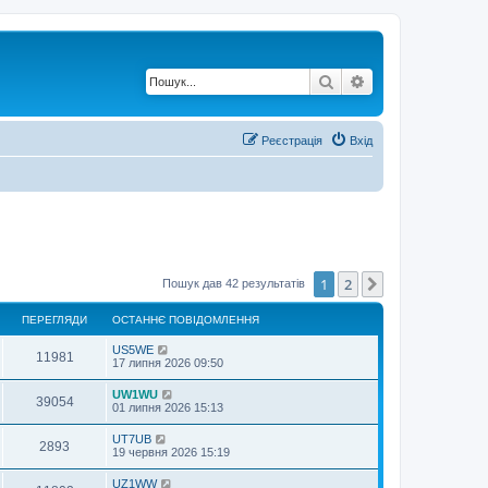
Пошук
Розширений по
Реєстрація
Вхід
1
2
Далі
Пошук дав 42 результатів
ПЕРЕГЛЯДИ
ОСТАННЄ ПОВІДОМЛЕННЯ
US5WE
11981
17 липня 2026 09:50
UW1WU
39054
01 липня 2026 15:13
UT7UB
2893
19 червня 2026 15:19
UZ1WW