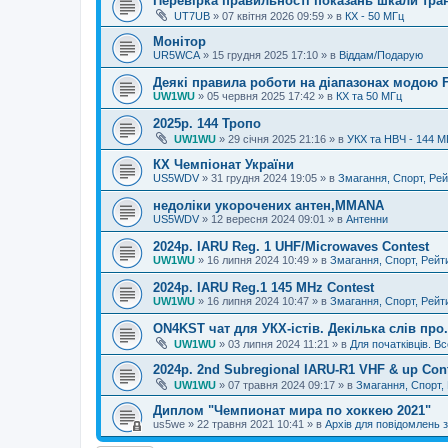
Перевірка правильності показань шкали тра
UT7UB
»
07 квітня 2026 09:59
» в
КХ - 50 МГц
Монітор
UR5WCA
»
15 грудня 2025 17:10
» в
Віддам/Подарую
Деякі правила роботи на діапазонах модою 
UW1WU
»
05 червня 2025 17:42
» в
КХ та 50 МГц
2025р. 144 Тропо
UW1WU
»
29 січня 2025 21:16
» в
УКХ та НВЧ - 144 М
КХ Чемпіонат України
US5WDV
»
31 грудня 2024 19:05
» в
Змагання, Спорт, Рей
недоліки укорочених антен,MMANA
US5WDV
»
12 вересня 2024 09:01
» в
Антенни
2024р. IARU Reg. 1 UHF/Microwaves Contest
UW1WU
»
16 липня 2024 10:49
» в
Змагання, Спорт, Рейт
2024р. IARU Reg.1 145 MHz Contest
UW1WU
»
16 липня 2024 10:47
» в
Змагання, Спорт, Рейт
ON4KST чат для УКХ-істів. Декілька слів про.
UW1WU
»
03 липня 2024 11:21
» в
Для початківців. Вс
2024р. 2nd Subregional IARU-R1 VHF & up Con
UW1WU
»
07 травня 2024 09:17
» в
Змагання, Спорт,
Диплом "Чемпионат мира по хоккею 2021"
us5we
»
22 травня 2021 10:41
» в
Архів для повідомлень з