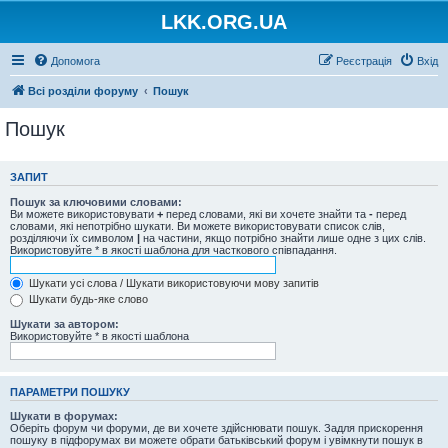
LKK.ORG.UA
Допомога
Реєстрація
Вхід
Всі розділи форуму
Пошук
Пошук
ЗАПИТ
Пошук за ключовими словами:
Ви можете використовувати
+
перед словами, які ви хочете знайти та
-
перед
словами, які непотрібно шукати. Ви можете використовувати список слів,
розділяючи їх символом
|
на частини, якщо потрібно знайти лише одне з цих слів.
Використовуйте * в якості шаблона для часткового співпадання.
Шукати усі слова / Шукати використовуючи мову запитів
Шукати будь-яке слово
Шукати за автором:
Використовуйте * в якості шаблона
ПАРАМЕТРИ ПОШУКУ
Шукати в форумах:
Оберіть форум чи форуми, де ви хочете здійснювати пошук. Задля прискорення
пошуку в підфорумах ви можете обрати батьківський форум і увімкнути пошук в