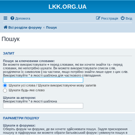
LKK.ORG.UA
Допомога
Реєстрація
Вхід
Всі розділи форуму
Пошук
Пошук
ЗАПИТ
Пошук за ключовими словами:
Ви можете використовувати
+
перед словами, які ви хочете знайти та
-
перед
словами, які непотрібно шукати. Ви можете використовувати список слів,
розділяючи їх символом
|
на частини, якщо потрібно знайти лише одне з цих слів.
Використовуйте * в якості шаблона для часткового співпадання.
Шукати усі слова / Шукати використовуючи мову запитів
Шукати будь-яке слово
Шукати за автором:
Використовуйте * в якості шаблона
ПАРАМЕТРИ ПОШУКУ
Шукати в форумах:
Оберіть форум чи форуми, де ви хочете здійснювати пошук. Задля прискорення
пошуку в підфорумах ви можете обрати батьківський форум і увімкнути пошук в