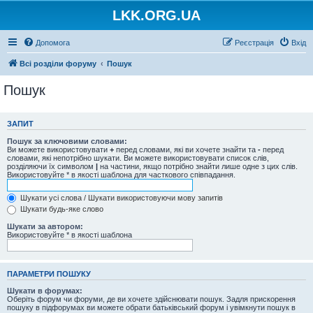
LKK.ORG.UA
Допомога
Реєстрація
Вхід
Всі розділи форуму
Пошук
Пошук
ЗАПИТ
Пошук за ключовими словами:
Ви можете використовувати
+
перед словами, які ви хочете знайти та
-
перед
словами, які непотрібно шукати. Ви можете використовувати список слів,
розділяючи їх символом
|
на частини, якщо потрібно знайти лише одне з цих слів.
Використовуйте * в якості шаблона для часткового співпадання.
Шукати усі слова / Шукати використовуючи мову запитів
Шукати будь-яке слово
Шукати за автором:
Використовуйте * в якості шаблона
ПАРАМЕТРИ ПОШУКУ
Шукати в форумах:
Оберіть форум чи форуми, де ви хочете здійснювати пошук. Задля прискорення
пошуку в підфорумах ви можете обрати батьківський форум і увімкнути пошук в