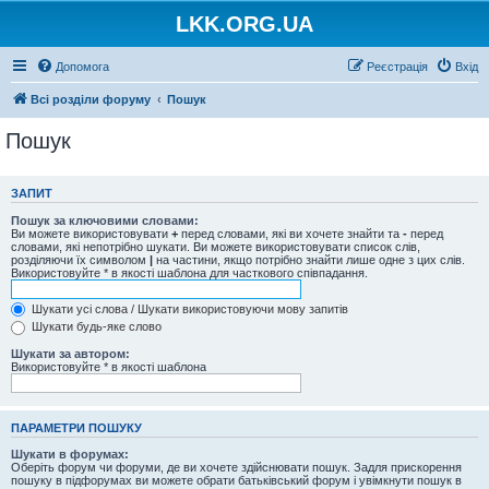
LKK.ORG.UA
Допомога
Реєстрація
Вхід
Всі розділи форуму
Пошук
Пошук
ЗАПИТ
Пошук за ключовими словами:
Ви можете використовувати
+
перед словами, які ви хочете знайти та
-
перед
словами, які непотрібно шукати. Ви можете використовувати список слів,
розділяючи їх символом
|
на частини, якщо потрібно знайти лише одне з цих слів.
Використовуйте * в якості шаблона для часткового співпадання.
Шукати усі слова / Шукати використовуючи мову запитів
Шукати будь-яке слово
Шукати за автором:
Використовуйте * в якості шаблона
ПАРАМЕТРИ ПОШУКУ
Шукати в форумах:
Оберіть форум чи форуми, де ви хочете здійснювати пошук. Задля прискорення
пошуку в підфорумах ви можете обрати батьківський форум і увімкнути пошук в