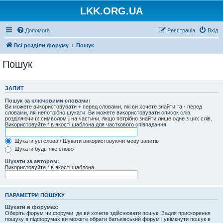
LKK.ORG.UA
Допомога
Реєстрація
Вхід
Всі розділи форуму
Пошук
Пошук
ЗАПИТ
Пошук за ключовими словами:
Ви можете використовувати
+
перед словами, які ви хочете знайти та
-
перед
словами, які непотрібно шукати. Ви можете використовувати список слів,
розділяючи їх символом
|
на частини, якщо потрібно знайти лише одне з цих слів.
Використовуйте * в якості шаблона для часткового співпадання.
Шукати усі слова / Шукати використовуючи мову запитів
Шукати будь-яке слово
Шукати за автором:
Використовуйте * в якості шаблона
ПАРАМЕТРИ ПОШУКУ
Шукати в форумах:
Оберіть форум чи форуми, де ви хочете здійснювати пошук. Задля прискорення
пошуку в підфорумах ви можете обрати батьківський форум і увімкнути пошук в