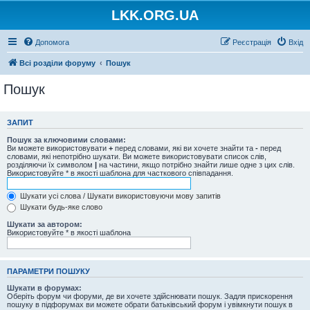
LKK.ORG.UA
Допомога
Реєстрація
Вхід
Всі розділи форуму
Пошук
Пошук
ЗАПИТ
Пошук за ключовими словами:
Ви можете використовувати
+
перед словами, які ви хочете знайти та
-
перед
словами, які непотрібно шукати. Ви можете використовувати список слів,
розділяючи їх символом
|
на частини, якщо потрібно знайти лише одне з цих слів.
Використовуйте * в якості шаблона для часткового співпадання.
Шукати усі слова / Шукати використовуючи мову запитів
Шукати будь-яке слово
Шукати за автором:
Використовуйте * в якості шаблона
ПАРАМЕТРИ ПОШУКУ
Шукати в форумах:
Оберіть форум чи форуми, де ви хочете здійснювати пошук. Задля прискорення
пошуку в підфорумах ви можете обрати батьківський форум і увімкнути пошук в