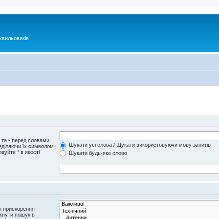
хвильовиків
и та
-
перед словами,
Шукати усі слова / Шукати використовуючи мову запитів
озділяючи їх символом
вуйте * в якості
Шукати будь-яке слово
я прискорення
кнути пошук в