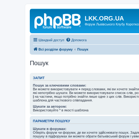
LKK.ORG.UA
Форум Львівського Клубу Коротко
Швидкий доступ
Допомога
Всі розділи форуму
Пошук
Пошук
ЗАПИТ
Пошук за ключовими словами:
Ви можете використовувати
+
перед словами, які ви хочете знайт
які непотрібно шукати. Ви можете використовувати список слів, р
|
на частини, якщо потрібно знайти лише одне з цих слів. Використо
шаблона для часткового співпадання.
Шукати за автором:
Використовуйте * в якості шаблона
ПАРАМЕТРИ ПОШУКУ
Шукати в форумах:
Оберіть форум чи форуми, де ви хочете здійснювати пошук. Задл
пошуку в підфорумах ви можете обрати батьківський форум і увім