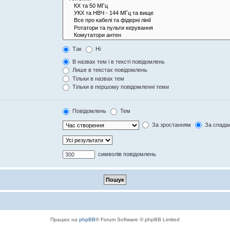
Так
Ні
В назвах тем і в тексті повідомлень
Лише в текстах повідомлень
Тільки в назвах тем
Тільки в першому повідомленні теми
Повідомлень
Тем
За зростанням
За спада
символів повідомлень
Працює на
phpBB
® Forum Software © phpBB Limited