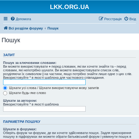
LKK.ORG.UA
Допомога
Реєстрація
Вхід
Всі розділи форуму
Пошук
Пошук
ЗАПИТ
Пошук за ключовими словами:
Ви можете використовувати
+
перед словами, які ви хочете знайти та
-
перед
словами, які непотрібно шукати. Ви можете використовувати список слів,
розділяючи їх символом
|
на частини, якщо потрібно знайти лише одне з цих слів.
Використовуйте * в якості шаблона для часткового співпадання.
Шукати усі слова / Шукати використовуючи мову запитів
Шукати будь-яке слово
Шукати за автором:
Використовуйте * в якості шаблона
ПАРАМЕТРИ ПОШУКУ
Шукати в форумах:
Оберіть форум чи форуми, де ви хочете здійснювати пошук. Задля прискорення
пошуку в підфорумах ви можете обрати батьківський форум і увімкнути пошук в