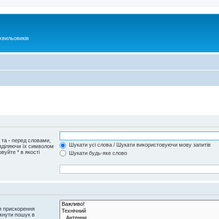
хвильовиків
и та
-
перед словами,
Шукати усі слова / Шукати використовуючи мову запитів
озділяючи їх символом
вуйте * в якості
Шукати будь-яке слово
я прискорення
кнути пошук в