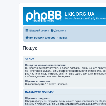
LKK.ORG.UA
Форум Львівського Клубу Коротко
Швидкий доступ
Допомога
Всі розділи форуму
Пошук
Пошук
ЗАПИТ
Пошук за ключовими словами:
Ви можете використовувати
+
перед словами, які ви хочете знайт
які непотрібно шукати. Ви можете використовувати список слів, р
|
на частини, якщо потрібно знайти лише одне з цих слів. Використо
шаблона для часткового співпадання.
Шукати за автором:
Використовуйте * в якості шаблона
ПАРАМЕТРИ ПОШУКУ
Шукати в форумах:
Оберіть форум чи форуми, де ви хочете здійснювати пошук. Задл
пошуку в підфорумах ви можете обрати батьківський форум і увім