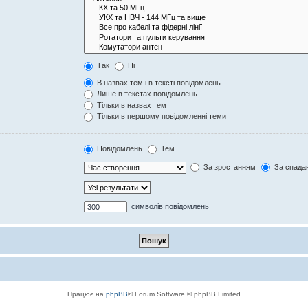
Так
Ні
В назвах тем і в тексті повідомлень
Лише в текстах повідомлень
Тільки в назвах тем
Тільки в першому повідомленні теми
Повідомлень
Тем
За зростанням
За спада
символів повідомлень
Працює на
phpBB
® Forum Software © phpBB Limited