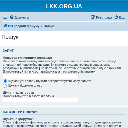
LKK.ORG.UA
Допомога
Реєстрація
Вхід
Всі розділи форуму
Пошук
Пошук
ЗАПИТ
Пошук за ключовими словами:
Ви можете використовувати
+
перед словами, які ви хочете знайти та
-
перед
словами, які непотрібно шукати. Ви можете використовувати список слів,
розділяючи їх символом
|
на частини, якщо потрібно знайти лише одне з цих слів.
Використовуйте * в якості шаблона для часткового співпадання.
Шукати усі слова / Шукати використовуючи мову запитів
Шукати будь-яке слово
Шукати за автором:
Використовуйте * в якості шаблона
ПАРАМЕТРИ ПОШУКУ
Шукати в форумах:
Оберіть форум чи форуми, де ви хочете здійснювати пошук. Задля прискорення
пошуку в підфорумах ви можете обрати батьківський форум і увімкнути пошук в