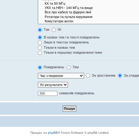
Так
Ні
В назвах тем і в тексті повідомлень
Лише в текстах повідомлень
Тільки в назвах тем
Тільки в першому повідомленні теми
Повідомлень
Тем
За зростанням
За спада
символів повідомлень
Працює на
phpBB
® Forum Software © phpBB Limited