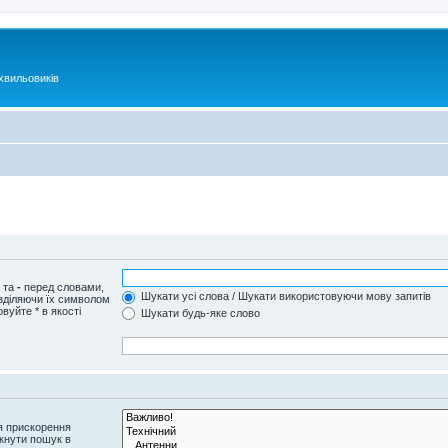
хвильовиків
и та
-
перед словами,
Шукати усі слова / Шукати використовуючи мову запитів
озділяючи їх символом
вуйте * в якості
Шукати будь-яке слово
я прискорення
кнути пошук в