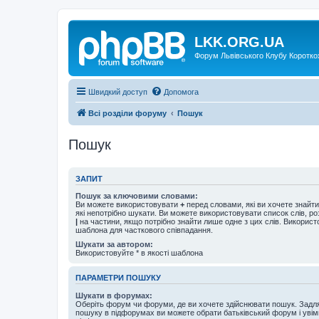
LKK.ORG.UA
Форум Львівського Клубу Коротко
Швидкий доступ
Допомога
Всі розділи форуму
Пошук
Пошук
ЗАПИТ
Пошук за ключовими словами:
Ви можете використовувати
+
перед словами, які ви хочете знайт
які непотрібно шукати. Ви можете використовувати список слів, р
|
на частини, якщо потрібно знайти лише одне з цих слів. Використо
шаблона для часткового співпадання.
Шукати за автором:
Використовуйте * в якості шаблона
ПАРАМЕТРИ ПОШУКУ
Шукати в форумах:
Оберіть форум чи форуми, де ви хочете здійснювати пошук. Задл
пошуку в підфорумах ви можете обрати батьківський форум і увім