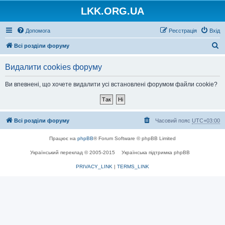
LKK.ORG.UA
Допомога
Реєстрація
Вхід
П
Всі розділи форуму
о
Видалити cookies форуму
ш
у
Ви впевнені, що хочете видалити усі встановлені форумом файли cookie?
к
Всі розділи форуму
Часовий пояс
UTC+03:00
Працює на
phpBB
® Forum Software © phpBB Limited
Український переклад © 2005-2015
Українська підтримка phpBB
PRIVACY_LINK
|
TERMS_LINK