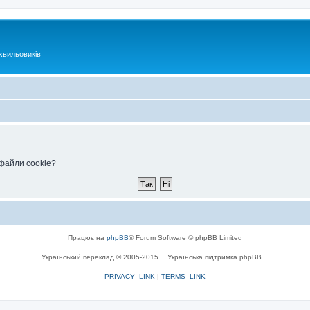
хвильовиків
 файли cookie?
Працює на
phpBB
® Forum Software © phpBB Limited
Український переклад © 2005-2015
Українська підтримка phpBB
PRIVACY_LINK
|
TERMS_LINK