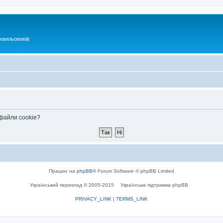
хвильовиків
 файли cookie?
Працює на
phpBB
® Forum Software © phpBB Limited
Український переклад © 2005-2015
Українська підтримка phpBB
PRIVACY_LINK
|
TERMS_LINK