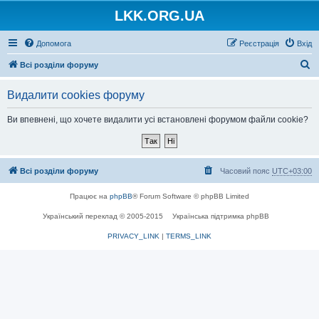
LKK.ORG.UA
Допомога
Реєстрація
Вхід
П
Всі розділи форуму
о
Видалити cookies форуму
ш
у
Ви впевнені, що хочете видалити усі встановлені форумом файли cookie?
к
Всі розділи форуму
Часовий пояс
UTC+03:00
Працює на
phpBB
® Forum Software © phpBB Limited
Український переклад © 2005-2015
Українська підтримка phpBB
PRIVACY_LINK
|
TERMS_LINK