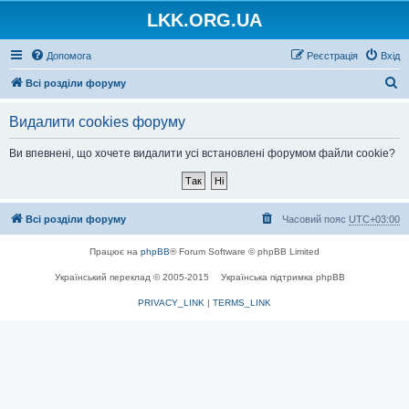
LKK.ORG.UA
Допомога
Реєстрація
Вхід
П
Всі розділи форуму
о
Видалити cookies форуму
ш
у
Ви впевнені, що хочете видалити усі встановлені форумом файли cookie?
к
Всі розділи форуму
Часовий пояс
UTC+03:00
Працює на
phpBB
® Forum Software © phpBB Limited
Український переклад © 2005-2015
Українська підтримка phpBB
PRIVACY_LINK
|
TERMS_LINK