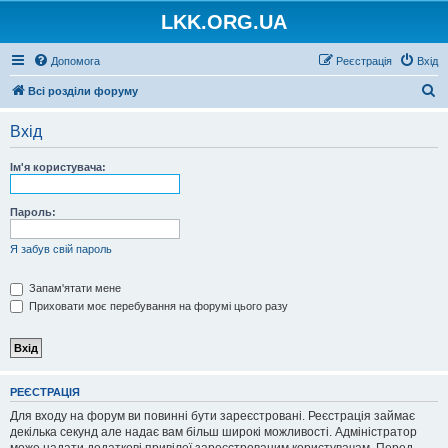
LKK.ORG.UA
Допомога
Реєстрація
Вхід
П
Всі розділи форуму
о
Вхід
ш
у
Ім'я користувача:
к
Пароль:
Я забув свій пароль
Запам'ятати мене
Приховати моє перебування на форумі цього разу
РЕЄСТРАЦІЯ
Для входу на форум ви повинні бути зареєстровані. Реєстрація займає
декілька секунд але надає вам більш широкі можливості. Адміністратор
може надати додаткові привілеї зареєстрованим користувачам. Перед