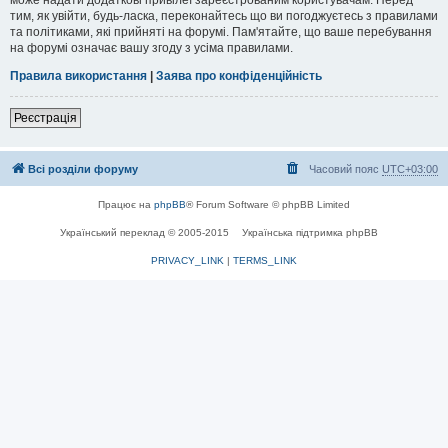
тим, як увійти, будь-ласка, переконайтесь що ви погоджуєтесь з правилами
та політиками, які прийняті на форумі. Пам'ятайте, що ваше перебування
на форумі означає вашу згоду з усіма правилами.
Правила використання
|
Заява про конфіденційність
Реєстрація
Всі розділи форуму
Часовий пояс
UTC+03:00
Працює на
phpBB
® Forum Software © phpBB Limited
Український переклад © 2005-2015
Українська підтримка phpBB
PRIVACY_LINK
|
TERMS_LINK