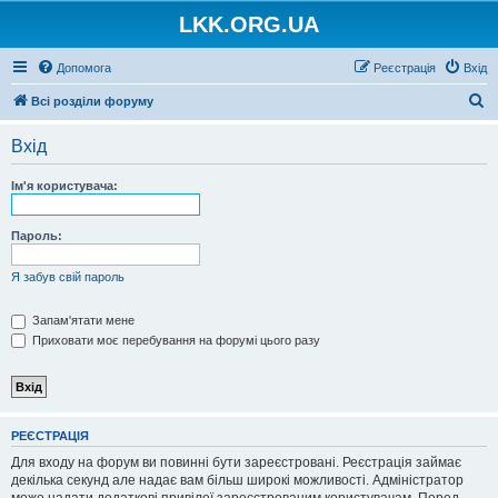
LKK.ORG.UA
Допомога
Реєстрація
Вхід
П
Всі розділи форуму
о
Вхід
ш
у
Ім'я користувача:
к
Пароль:
Я забув свій пароль
Запам'ятати мене
Приховати моє перебування на форумі цього разу
РЕЄСТРАЦІЯ
Для входу на форум ви повинні бути зареєстровані. Реєстрація займає
декілька секунд але надає вам більш широкі можливості. Адміністратор
може надати додаткові привілеї зареєстрованим користувачам. Перед