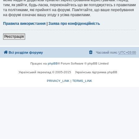
тим, як увійти, будь-ласка, переконайтесь що ви погоджуєтесь з правилами
та політиками, які прийняті на форумі. Пам'ятайте, що ваше перебування
на форумі означає вашу згоду з усіма правилами.
Правила використання
|
Заява про конфіденційність
Реєстрація
Всі розділи форуму
Часовий пояс
UTC+03:00
Працює на
phpBB
® Forum Software © phpBB Limited
Український переклад © 2005-2015
Українська підтримка phpBB
PRIVACY_LINK
|
TERMS_LINK