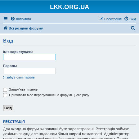
LKK.ORG.UA
Допомога
Реєстрація
Вхід
П
Всі розділи форуму
о
Вхід
ш
у
Ім'я користувача:
к
Пароль:
Я забув свій пароль
Запам'ятати мене
Приховати моє перебування на форумі цього разу
РЕЄСТРАЦІЯ
Для входу на форум ви повинні бути зареєстровані. Реєстрація займає
декілька секунд але надає вам більш широкі можливості. Адміністратор
може надати додаткові привілеї зареєстрованим користувачам. Перед