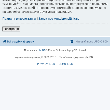
тим, як увійти, будь-ласка, переконайтесь що ви погоджуєтесь з правилами
та політиками, які прийняті на форумі. Пам'ятайте, що ваше перебування
на форумі означає вашу згоду з усіма правилами.
Правила використання
|
Заява про конфіденційність
Реєстрація
Всі розділи форуму
Часовий пояс
UTC+03:00
Працює на
phpBB
® Forum Software © phpBB Limited
Український переклад © 2005-2015
Українська підтримка phpBB
PRIVACY_LINK
|
TERMS_LINK