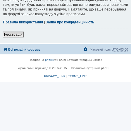
тим, як увійти, будь-ласка, переконайтесь що ви погоджуєтесь з правилами
та політиками, які прийняті на форумі. Пам'ятайте, що ваше перебування
на форумі означає вашу згоду з усіма правилами.
Правила використання
|
Заява про конфіденційність
Реєстрація
Всі розділи форуму
Часовий пояс
UTC+03:00
Працює на
phpBB
® Forum Software © phpBB Limited
Український переклад © 2005-2015
Українська підтримка phpBB
PRIVACY_LINK
|
TERMS_LINK