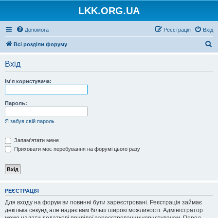
LKK.ORG.UA
Допомога
Реєстрація
Вхід
П
Всі розділи форуму
о
Вхід
ш
у
Ім'я користувача:
к
Пароль:
Я забув свій пароль
Запам'ятати мене
Приховати моє перебування на форумі цього разу
РЕЄСТРАЦІЯ
Для входу на форум ви повинні бути зареєстровані. Реєстрація займає
декілька секунд але надає вам більш широкі можливості. Адміністратор
може надати додаткові привілеї зареєстрованим користувачам. Перед